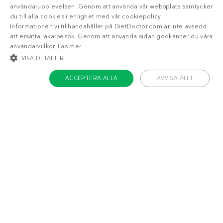
användarupplevelsen. Genom att använda vår webbplats samtycker
du till alla cookies i enlighet med vår cookiepolicy.
Informationen vi tillhandahåller på DietDoctor.com är inte avsedd
att ersätta läkarbesök. Genom att använda sidan godkänner du våra
användarvillkor.
Läs mer
VISA DETALJER
ACCEPTERA ALLA
AVVISA ALLT
STRIKT NÖDVÄNDIGT
INRIKTNING
FUNKTIONER
OKLASSIFICERADE
Om Diet Doctor
Strikt nödvändigt
Inriktning
Funktioner
Jobba hos oss
Oklassificerade
Support
Teamet
Strikt nödvändiga kakor tillåter kärnwebbplatsfunktioner som
användarinloggning och kontohantering. Webbplatsen kan inte användas
ordentligt utan strikt nödvändiga cookies.
Namn
/ Domän
Utgång