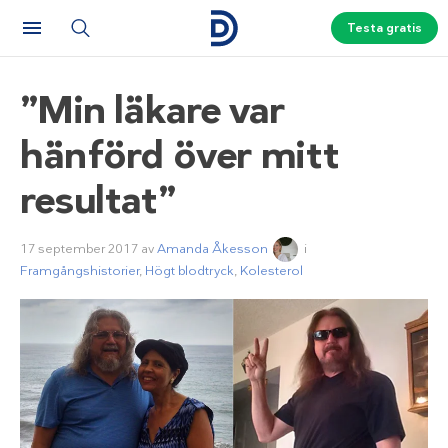
Testa gratis
”Min läkare var
hänförd över mitt
resultat”
17 september 2017
av
Amanda Åkesson
i
Framgångshistorier
,
Högt blodtryck
,
Kolesterol