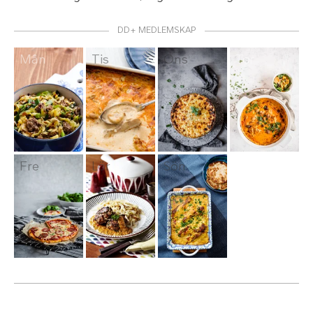
DD+ MEDLEMSKAP
Mån
Tis
Ons
Tor
Fre
Lör
Sön