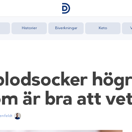
Historier
Biverkningar
Keto
eblodsocker hög
m är bra att ve
enfeldt