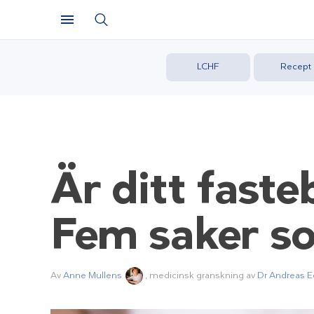
LCHF
Recept
Är ditt fast
Fem saker so
Av
Anne Mullens
, medicinsk granskning av
Dr Andreas E