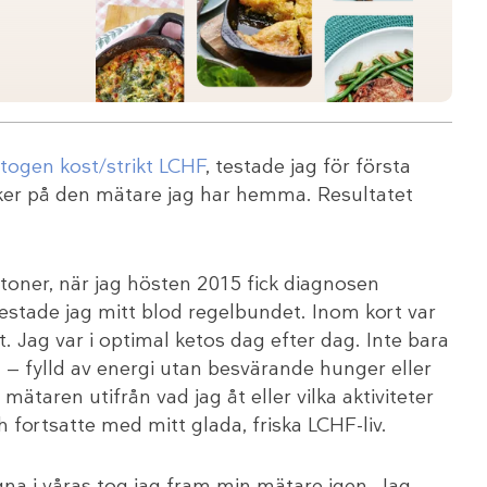
togen kost/strikt LCHF
, testade jag för första
ker på den mätare jag har hemma. Resultatet
toner, när jag hösten 2015 fick diagnosen
estade jag mitt blod regelbundet. Inom kort var
. Jag var i optimal ketos dag efter dag. Inte bara
t — fylld av energi utan besvärande hunger eller
ätaren utifrån vad jag åt eller vilka aktiviteter
fortsatte med mitt glada, friska LCHF-liv.
gna i våras tog jag fram min mätare igen. Jag