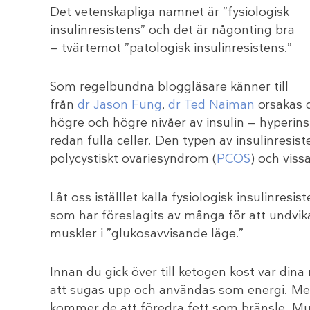
Det vetenskapliga namnet är ”fysiologisk
insulinresistens” och det är någonting bra
— tvärtemot ”patologisk insulinresistens.”
Som regelbundna bloggläsare känner till
från
dr Jason Fung
,
dr Ted Naiman
orsakas d
högre och högre nivåer av insulin — hyperins
redan fulla celler. Den typen av insulinresis
polycystiskt ovariesyndrom (
PCOS
) och viss
Låt oss iställlet kalla fysiologisk insulinres
som har föreslagits av många för att undvik
muskler i ”glukosavvisande läge.”
Innan du gick över till ketogen kost var din
att sugas upp och användas som energi. Men 
kommer de att föredra fett som bränsle. Musk