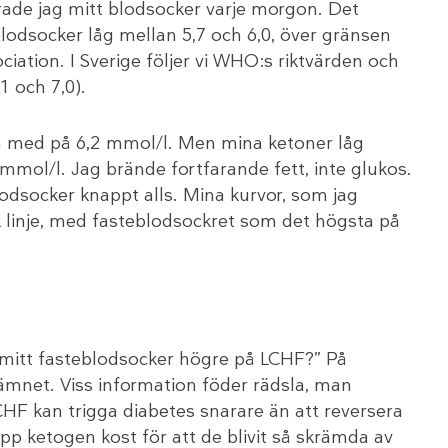
ade jag mitt blodsocker varje morgon. Det
blodsocker låg mellan 5,7 och 6,0, över gränsen
iation. I Sverige följer vi WHO:s riktvärden och
1 och 7,0).
och med på 6,2 mmol/l. Men mina ketoner låg
5 mmol/l. Jag brände fortfarande fett, inte glukos.
lodsocker knappt alls. Mina kurvor, som jag
k linje, med fasteblodsockret som det högsta på
 mitt fasteblodsocker högre på LCHF?” På
ämnet. Viss information föder rädsla, man
HF kan trigga diabetes snarare än att reversera
upp ketogen kost för att de blivit så skrämda av