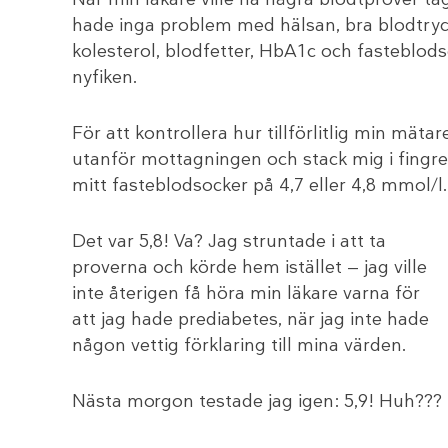
hade inga problem med hälsan, bra blodtryck 
kolesterol, blodfetter, HbA1c och fasteblod
nyfiken.
För att kontrollera hur tillförlitlig min mätar
utanför mottagningen och stack mig i fingret
mitt fasteblodsocker på 4,7 eller 4,8 mmol/l.
Det var 5,8! Va? Jag struntade i att ta
proverna och körde hem istället — jag ville
inte återigen få höra min läkare varna för
att jag hade prediabetes, när jag inte hade
någon vettig förklaring till mina värden.
Nästa morgon testade jag igen: 5,9! Huh???