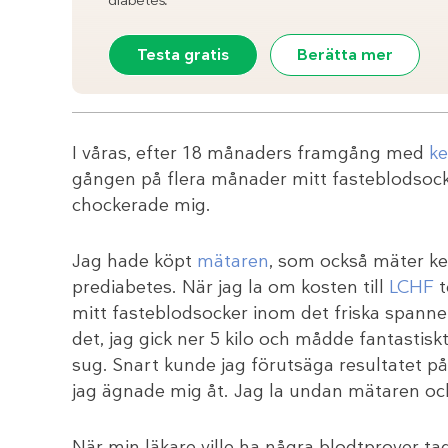
diabetes.
Testa gratis
Berätta mer
I våras, efter 18 månaders framgång med
ke
gången på flera månader mitt fasteblodsoc
chockerade mig.
Jag hade köpt
mätaren
, som också mäter ke
prediabetes. När jag la om kosten till
LCHF
t
mitt fasteblodsocker inom det friska spannet
det, jag gick ner 5 kilo och mådde fantastisk
sug. Snart kunde jag förutsäga resultatet på m
jag ägnade mig åt. Jag la undan mätaren och 
När min läkare ville ha några blodtprover ta