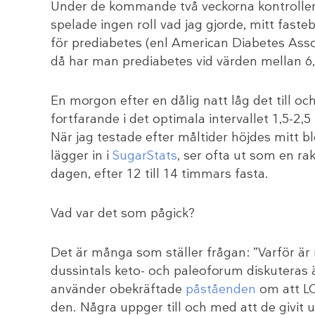
Under de kommande två veckorna kontroller
spelade ingen roll vad jag gjorde, mitt faste
för prediabetes (enl American Diabetes Assoc
då har man prediabetes vid värden mellan 6,
En morgon efter en dålig natt låg det till 
fortfarande i det optimala intervallet 1,5-2,
När jag testade efter måltider höjdes mitt b
lägger in i
SugarStats
, ser ofta ut som en ra
dagen, efter 12 till 14 timmars fasta.
Vad var det som pågick?
Det är många som ställer frågan: ”Varför är
dussintals keto- och paleoforum diskuteras 
använder obekräftade
påståenden
om att LC
den. Några uppger till och med att de givit 