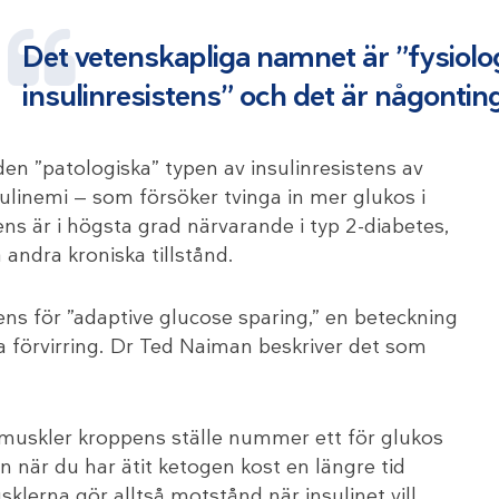
Det vetenskapliga namnet är ”fysiolo
insulinresistens” och det är någontin
en ”patologiska” typen av insulinresistens av
ulinemi — som försöker tvinga in mer glukos i
tens är i högsta grad närvarande i typ 2-diabetes,
a andra kroniska tillstånd.
istens för ”adaptive glucose sparing,” en beteckning
a förvirring. Dr Ted Naiman beskriver det som
a muskler kroppens ställe nummer ett för glukos
när du har ätit ketogen kost en längre tid
lerna gör alltså motstånd när insulinet vill