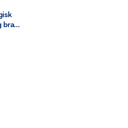
gisk
g bra…