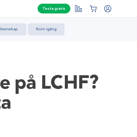
Testa gratis
Vetenskap
Kom igång
re på LCHF?
ta