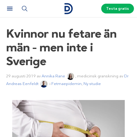
Testa gratis
Kvinnor nu fetare än
män – men inte i
Sverige
29 augusti 2019
av
Annika Rane
, medicinsk granskning av
Dr
Andreas Eenfeldt
i
Fetmaepidemin
,
Ny studie