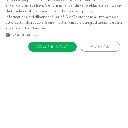
användarupplevelsen. Genom att använda vår webbplats samtycker
du till alla cookies i enlighet med vår cookiepolicy.
Informationen vi tillhandahåller på DietDoctor.com är inte avsedd
att ersätta läkarbesök. Genom att använda sidan godkänner du våra
användarvillkor.
Läs mer
VISA DETALJER
ACCEPTERA ALLA
AVVISA ALLT
STRIKT NÖDVÄNDIGT
INRIKTNING
FUNKTIONER
OKLASSIFICERADE
Om Diet Doctor
Strikt nödvändigt
Inriktning
Funktioner
Jobba hos oss
Oklassificerade
Support
Teamet
Strikt nödvändiga kakor tillåter kärnwebbplatsfunktioner som
användarinloggning och kontohantering. Webbplatsen kan inte användas
ordentligt utan strikt nödvändiga cookies.