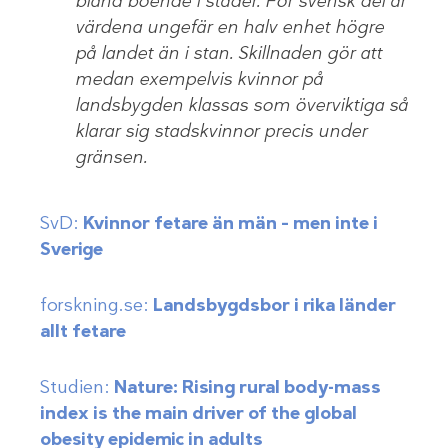
bland boende i städer. För svensk del är
värdena ungefär en halv enhet högre
på landet än i stan. Skillnaden gör att
medan exempelvis kvinnor på
landsbygden klassas som överviktiga så
klarar sig stadskvinnor precis under
gränsen.
SvD:
Kvinnor fetare än män – men inte i
Sverige
forskning.se:
Landsbygdsbor i rika länder
allt fetare
Studien:
Nature: Rising rural body-mass
index is the main driver of the global
obesity epidemic in adults