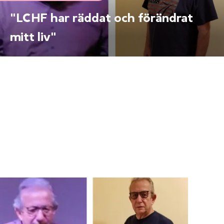
"LCHF har räddat och förändrat
mitt liv"