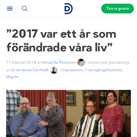
Testa gratis
”2017 var ett år som
förändrade våra liv”
17 februari 2018
av
Amanda Åkesson
, medicinsk granskning
av
Dr Andreas Eenfeldt
i
Depression
,
Framgångshistorier
,
Migrän