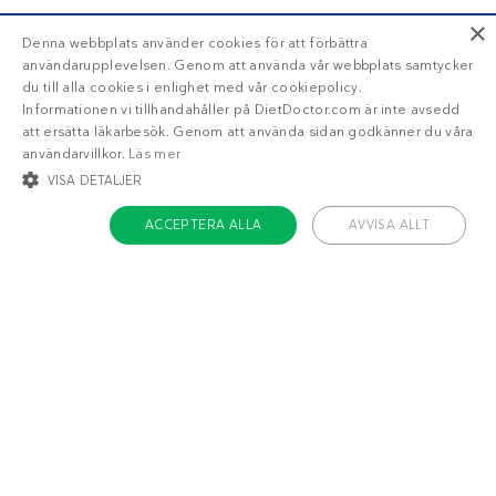
×
Denna webbplats använder cookies för att förbättra
användarupplevelsen. Genom att använda vår webbplats samtycker
du till alla cookies i enlighet med vår cookiepolicy.
Informationen vi tillhandahåller på DietDoctor.com är inte avsedd
att ersätta läkarbesök. Genom att använda sidan godkänner du våra
användarvillkor.
Läs mer
VISA DETALJER
ACCEPTERA ALLA
AVVISA ALLT
STRIKT NÖDVÄNDIGT
INRIKTNING
FUNKTIONER
OKLASSIFICERADE
Om Diet Doctor
Strikt nödvändigt
Inriktning
Funktioner
Jobba hos oss
Oklassificerade
Support
Teamet
Strikt nödvändiga kakor tillåter kärnwebbplatsfunktioner som
användarinloggning och kontohantering. Webbplatsen kan inte användas