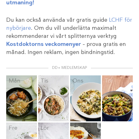
utmaning!
Du kan också använda vår gratis guide
LCHF för
nybörjare
. Om du vill underlätta maximalt
rekommenderar vi vårt splitternya verktyg
Kostdoktorns veckomenyer
– prova gratis en
månad. Ingen reklam, ingen bindningstid.
DD+ MEDLEMSKAP
Mån
Tis
Ons
Tor
Fre
Lör
Sön