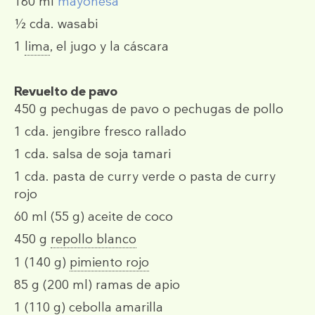
180 ml
mayonesa
½ cda.
wasabi
1
lima
, el jugo y la cáscara
Revuelto de pavo
450 g
pechugas de pavo
o
pechugas de pollo
1 cda.
jengibre fresco rallado
1 cda.
salsa de soja tamari
1 cda.
pasta de curry verde o pasta de curry
rojo
60 ml
(55 g)
aceite de coco
450 g
repollo blanco
1
(140 g)
pimiento rojo
85 g
(200 ml)
ramas de apio
1
(110 g)
cebolla amarilla