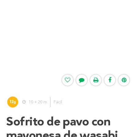
12
10 + 20 m
Fácil
g
Sofrito de pavo con
mayonesa de wasabi