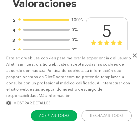
Valoraciones
100%
5
5
0%
4
0%
3
1
2
3
4
5
0%
2
×
1
valoraciones
Este sitio web usa cookies para mejorar la experiencia del usuario.
0%
1
Al utilizar nuestro sitio web, usted acepta todas las cookies de
acuerdo con nuestra Política de cookies. La información que
proporcionamos en DietDoctor.com no pretende remplazar la
consulta con un profesional médico calificado. Al interactuar con
el sitio web, estás aceptando nuestro descargo de
responsabilidad.
Más información
SUSCRIPCIÓN DD+
MOSTRAR DETALLES
ACEPTAR TODO
RECHAZAR TODO
Accede a
menús personalizados
.
COOKIES ESTRICTAMENTE NECESARIAS
¡Haz una prueba GRATIS!