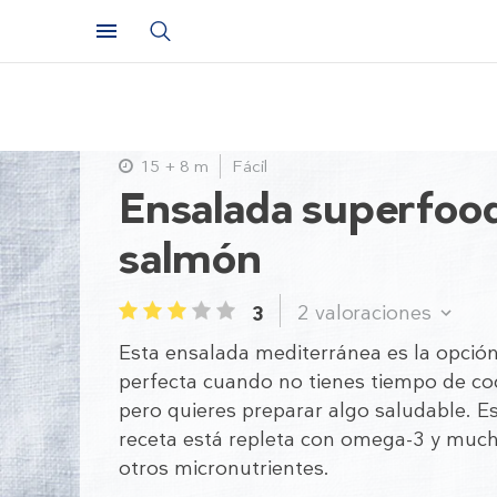
15 + 8 m
Fácil
Ensalada superfoo
salmón
2
valoraciones
3
1
2
3
4
5
Esta ensalada mediterránea es la opció
perfecta cuando no tienes tiempo de co
pero quieres preparar algo saludable. E
receta está repleta con omega-3 y muc
otros micronutrientes.