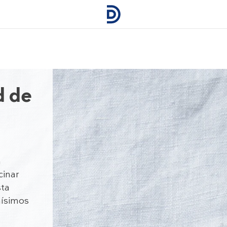
d de
n
cinar
sta
hísimos