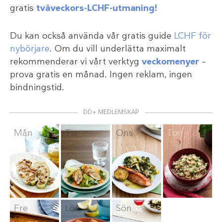
gratis
tvåveckors-LCHF-utmaning!
Du kan också använda vår gratis guide
LCHF för
nybörjare
. Om du vill underlätta maximalt
rekommenderar vi vårt verktyg
veckomenyer
–
prova gratis en månad. Ingen reklam, ingen
bindningstid.
DD+ MEDLEMSKAP
Mån
Tis
Ons
Tor
Fre
Lör
Sön