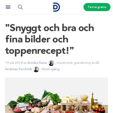
Testa gratis
”Snyggt och bra och
fina bilder och
toppenrecept!”
19 juli 2018
av
Annika Rane
, medicinsk granskning av
Dr
Andreas Eenfeldt
i
Kom-igång