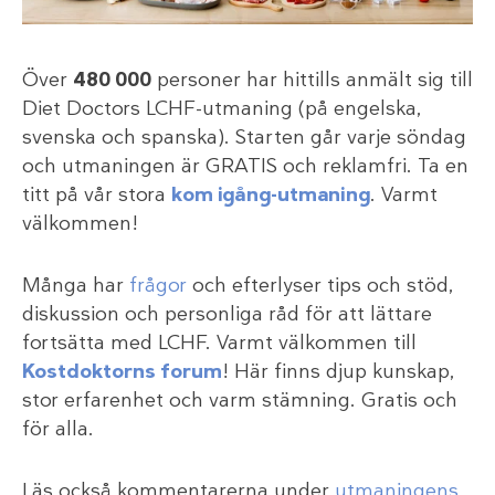
Över
480 000
personer har hittills anmält sig till
Diet Doctors LCHF-utmaning (på engelska,
svenska och spanska). Starten går varje söndag
och utmaningen är GRATIS och reklamfri. Ta en
titt på vår stora
kom igång-utmaning
. Varmt
välkommen!
Många har
frågor
och efterlyser tips och stöd,
diskussion och personliga råd för att lättare
fortsätta med LCHF. Varmt välkommen till
Kostdoktorns forum
! Här finns djup kunskap,
stor erfarenhet och varm stämning. Gratis och
för alla.
Läs också kommentarerna under
utmaningens