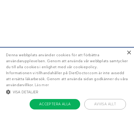
×
Denna webbplats använder cookies för att förbättra
användarupplevelsen. Genom att använda vår webbplats samtycker
du till alla cookies i enlighet med vår cookiepolicy.
Informationen vi tillhandahåller på DietDoctor.com är inte avsedd
att ersätta läkarbesök. Genom att använda sidan godkänner du våra
användarvillkor.
Läs mer
VISA DETALJER
ACCEPTERA ALLA
AVVISA ALLT
STRIKT NÖDVÄNDIGT
INRIKTNING
FUNKTIONER
OKLASSIFICERADE