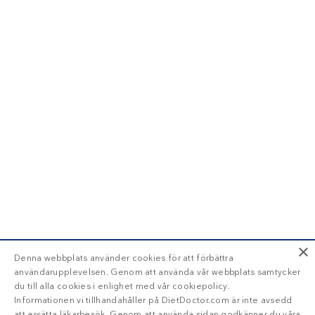
×
Denna webbplats använder cookies för att förbättra
användarupplevelsen. Genom att använda vår webbplats samtycker
du till alla cookies i enlighet med vår cookiepolicy.
Informationen vi tillhandahåller på DietDoctor.com är inte avsedd
att ersätta läkarbesök. Genom att använda sidan godkänner du våra