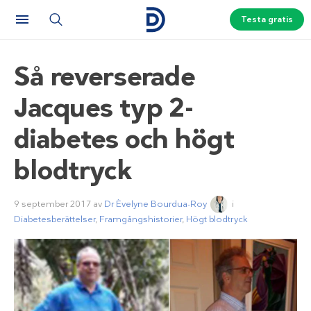
Testa gratis
Så reverserade
Jacques typ 2-
diabetes och högt
blodtryck
9 september 2017
av
Dr Èvelyne Bourdua-Roy
i
Diabetesberättelser
,
Framgångshistorier
,
Högt blodtryck