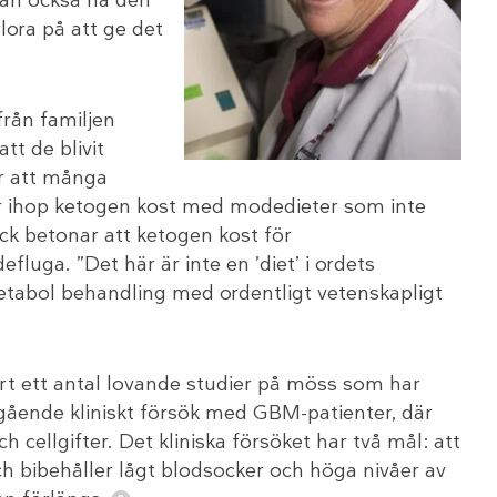
lora på att ge det
från familjen
tt de blivit
r att många
par ihop ketogen kost med modedieter som inte
ck betonar att ketogen kost för
fluga. ”Det här är inte en ’diet’ i ordets
etabol behandling med ordentligt vetenskapligt
rt ett antal lovande studier på möss som har
gående kliniskt försök med GBM-patienter, där
cellgifter. Det kliniska försöket har två mål: att
 bibehåller lågt blodsocker och höga nivåer av