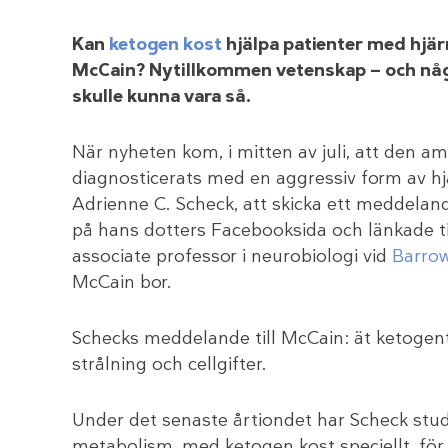
Kan
ketogen kost
hjälpa patienter med hjä
McCain? Nytillkommen vetenskap — och någr
skulle kunna vara så.
När nyheten kom, i mitten av juli, att den 
diagnosticerats med en aggressiv form av hjä
Adrienne C. Scheck, att skicka ett meddeland
på hans dotters Facebooksida och länkade til
associate professor i neurobiologi vid
Barrow
McCain bor.
Schecks meddelande till McCain: ät ketogent
strålning och cellgifter.
Under det senaste årtiondet har Scheck stud
metabolism, med ketogen kost speciellt, för