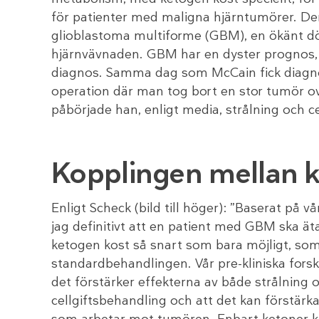
för patienter med maligna hjärntumörer. Den
glioblastoma multiforme (GBM), en ökänt död
hjärnvävnaden. GBM har en dyster prognos,
diagnos. Samma dag som McCain fick diagn
operation där man tog bort en stor tumör ov
påbörjade han, enligt media, strålning och c
Kopplingen mellan k
Enligt Scheck (bild till höger): ”Baserat på v
jag definitivt att en patient med GBM ska ät
ketogen kost så snart som bara möjligt, som t
standardbehandlingen. Vår pre-kliniska forsk
det förstärker effekterna av både strålning 
cellgiftsbehandling och att det kan förstär
som arbetar mot tumören. Enbart ketoner k