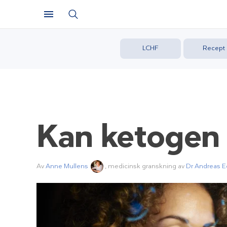
LCHF
Recept
Kan
ketogen 
Av
Anne Mullens
, medicinsk granskning av
Dr Andreas E