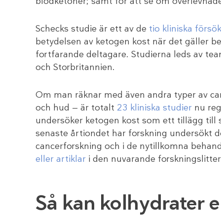
blodketoner; samt för att se om överlevnade
Schecks studie är ett av de
tio kliniska försö
betydelsen av ketogen kost när det gäller be
fortfarande deltagare. Studierna leds av tea
och Storbritannien.
Om man räknar med även andra typer av cance
och hud — är totalt
23 kliniska studier
nu regi
undersöker ketogen kost som ett tillägg til
senaste årtiondet har forskning undersökt d
cancerforskning och i de nytillkomna behan
eller artiklar
i den nuvarande forskningslitter
Så kan kolhydrater e