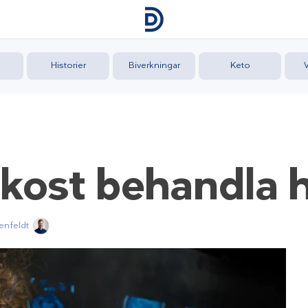
Historier
Biverkningar
Keto
kost
behandla
enfeldt