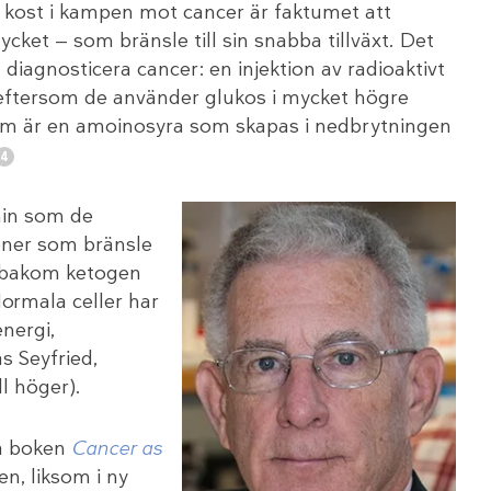
kost i kampen mot cancer är faktumet att
ket — som bränsle till sin snabba tillväxt. Det
diagnosticera cancer: en injektion av radioaktivt
 eftersom de använder glukos i mycket högre
som är en amoinosyra som skapas i nedbrytningen
min som de
toner som bränsle
n bakom ketogen
Normala celler har
energi,
s Seyfried,
ll höger).
ika boken
Cancer as
n, liksom i ny