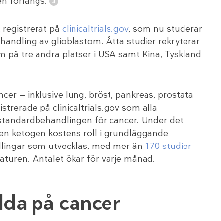
n förlängs.
k
registrerat på
clinicaltrials.gov
, som nu studerar
handling av glioblastom. Åtta studier rekryterar
m på tre andra platser i USA samt Kina, Tyskland
r — inklusive lung, bröst, pankreas, prostata
strerade på clinicaltrials.gov som alla
l standardbehandlingen för cancer. Under det
en ketogen kostens roll i grundläggande
dlingar som utvecklas, med mer än
170 studier
aturen. Antalet ökar för varje månad.
lda på cancer