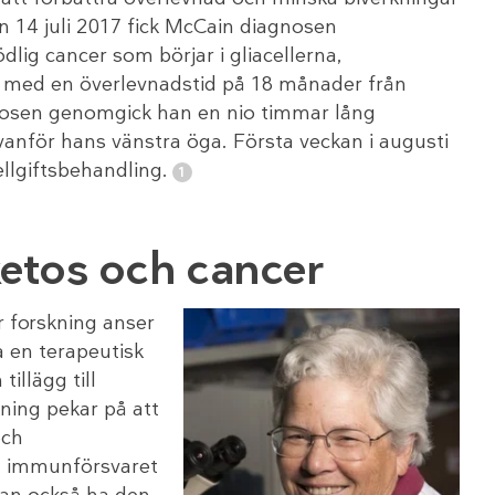
 14 juli 2017 fick McCain diagnosen
lig cancer som börjar i gliacellerna,
 med en överlevnadstid på 18 månader från
osen genomgick han en nio timmar lång
anför hans vänstra öga. Första veckan i augusti
ellgiftsbehandling.
etos och cancer
år forskning anser
a en terapeutisk
illägg till
ning pekar på att
och
ka immunförsvaret
an också ha den