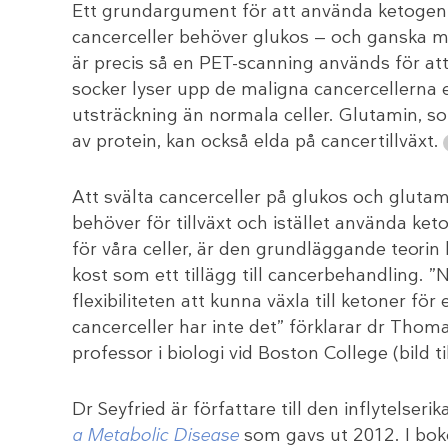
Ett grundargument för att använda ketogen 
cancerceller behöver glukos — och ganska myc
är precis så en PET-scanning används för att 
socker lyser upp de maligna cancercellerna
utsträckning än normala celler. Glutamin, 
av protein, kan också elda på cancertillväxt.
Att svälta cancerceller på glukos och gluta
behöver för tillväxt och istället använda ke
för våra celler, är den grundläggande teori
kost som ett tillägg till cancerbehandling. ”
flexibiliteten att kunna växla till ketoner för 
cancerceller har inte det” förklarar dr Thoma
professor i biologi vid Boston College (bild ti
Dr Seyfried är författare till den inflytelser
a Metabolic Disease
som gavs ut 2012. I boke