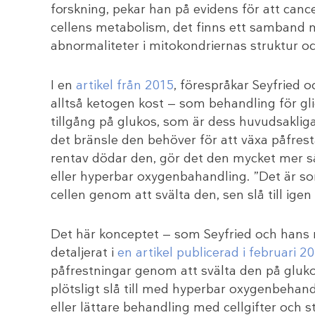
forskning, pekar han på evidens för att cance
cellens metabolism, det finns ett samband
abnormaliteter i mitokondriernas struktur oc
I en
artikel från 2015
, förespråkar Seyfried 
alltså ketogen kost — som behandling för g
tillgång på glukos, som är dess huvudsakliga 
det bränsle den behöver för att växa påfres
rentav dödar den, gör det den mycket mer så
eller hyperbar oxygenbahandling. ”Det är som
cellen genom att svälta den, sen slå till igen
Det här konceptet — som Seyfried och hans m
detaljerat i
en artikel publicerad i februari 2
påfrestningar genom att svälta den på glukos 
plötsligt slå till med hyperbar oxygenbeha
eller lättare behandling med cellgifter och st