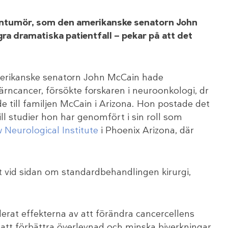
rntumör, som den amerikanske senatorn John
a dramatiska patientfall — pekar på att det
amerikanske senatorn John McCain hade
rncancer, försökte forskaren i neuroonkologi, dr
e till familjen McCain i Arizona. Hon postade det
l studier hon har genomfört i sin roll som
 Neurological Institute
i Phoenix Arizona, där
 vid sidan om standardbehandlingen kirurgi,
erat effekterna av att förändra cancercellens
 att förbättra överlevnad och minska biverkningar