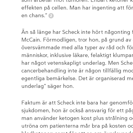
effekten på cellen. Man har ingenting att för
en chans.”
Än så länge har Scheck inte hört någonting 
McCain. Förmodligen, tror hon, på grund av a
översvämmade med alla typer av råd och fö
människor, inklusive läkare, felaktigt klum
har något vetenskapligt underlag. Men Sche
cancerbehandling inte är någon tillfällig mode
egentliga bemärkelse. Det är organiserad m
underlag” säger hon.
Faktum är att Scheck inte bara har genomfö
sjukdomen, hon är också ansvarig för ett på
man använder ketogen kost plus strålning och 
utröna om patienterna mår bra på kosten och