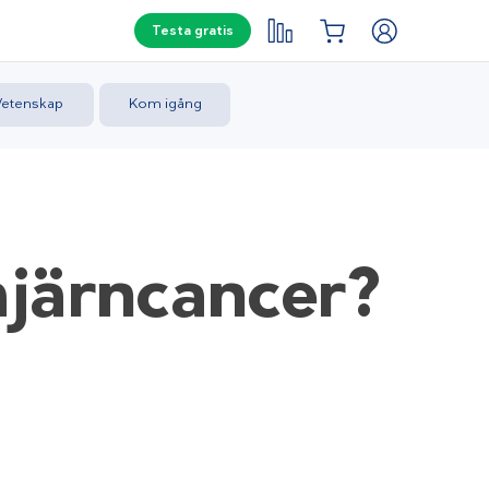
Testa gratis
Vetenskap
Kom igång
hjärncancer
?