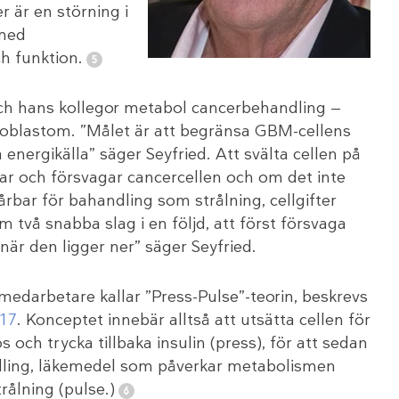
r är en störning i
 med
h funktion.
och hans kollegor metabol cancerbehandling —
lioblastom. ”Målet är att begränsa GBM-cellens
energikälla” säger Seyfried. Att svälta cellen på
tar och försvagar cancercellen och om det inte
rbar för bahandling som strålning, cellgifter
 två snabba slag i en följd, att först försvaga
 när den ligger ner” säger Seyfried.
edarbetare kallar ”Press-Pulse”-teorin, beskrevs
017
. Konceptet innebär alltså att utsätta cellen för
och trycka tillbaka insulin (press), för att sedan
ndling, läkemedel som påverkar metabolismen
rålning (pulse.)