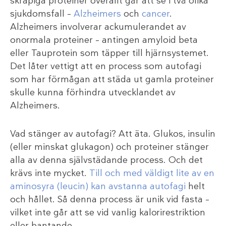
skräpiga proteiner överallt går att se i två olika
sjukdomsfall –
Alzheimers
och
cancer
.
Alzheimers involverar ackumulerandet av
onormala proteiner – antingen amyloid beta
eller Tauprotein som täpper till hjärnsystemet.
Det låter vettigt att en process som autofagi
som har förmågan att städa ut gamla proteiner
skulle kunna förhindra utvecklandet av
Alzheimers.
Vad stänger av autofagi? Att äta. Glukos, insulin
(eller minskat glukagon) och proteiner stänger
alla av denna självstädande process. Och det
krävs inte mycket.
Till och med väldigt lite av en
aminosyra (leucin) kan avstanna autofagi
helt
och hållet. Så denna process är unik vid fasta –
vilket inte går att se vid vanlig kalorirestriktion
eller bantande.