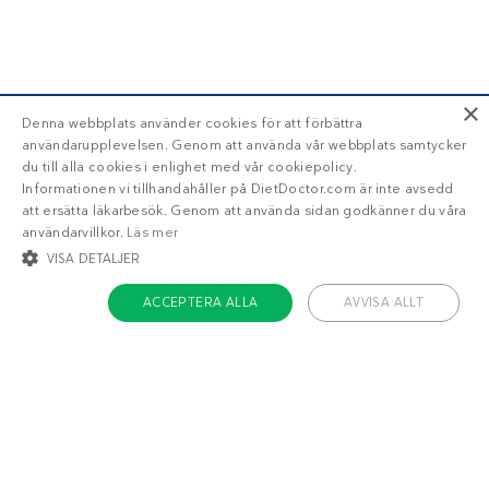
×
Denna webbplats använder cookies för att förbättra
användarupplevelsen. Genom att använda vår webbplats samtycker
du till alla cookies i enlighet med vår cookiepolicy.
Informationen vi tillhandahåller på DietDoctor.com är inte avsedd
att ersätta läkarbesök. Genom att använda sidan godkänner du våra
användarvillkor.
Läs mer
VISA DETALJER
ACCEPTERA ALLA
AVVISA ALLT
STRIKT NÖDVÄNDIGT
INRIKTNING
FUNKTIONER
OKLASSIFICERADE
Om Diet Doctor
Strikt nödvändigt
Inriktning
Funktioner
Jobba hos oss