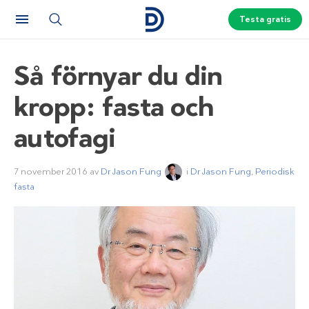
Testa gratis
Så
förnyar
du din
kropp: fasta och
autofagi
7 november 2016
av
Dr Jason Fung
i
Dr Jason Fung
,
Periodisk
fasta