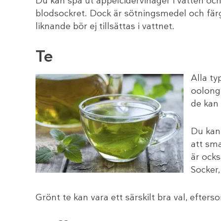
Du kan spä ut äppelcidervinäger i vatten och s
blodsockret. Dock är sötningsmedel och färg
liknande bör ej tillsättas i vattnet.
Te
Alla ty
oolong-
de kan 
Du kan
att sma
är också
Socker,
Grönt te kan vara ett särskilt bra val, efte