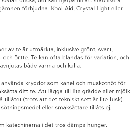
edan dricka, det kan hjälpa till att stabilisera
ämnen förbjudna. Kool-Aid, Crystal Light eller
per av te är utmärkta, inklusive grönt, svart,
 och örtte. Te kan ofta blandas för variation, och
avnjutas både varma och kalla.
 använda kryddor som kanel och muskotnöt för
ksätta ditt te. Att lägga till lite grädde eller mjölk
 tillåtet (trots att det tekniskt sett är lite fusk).
 sötningsmedel eller smaksättare tillåts ej.
rsom katechinerna i det tros dämpa hunger.