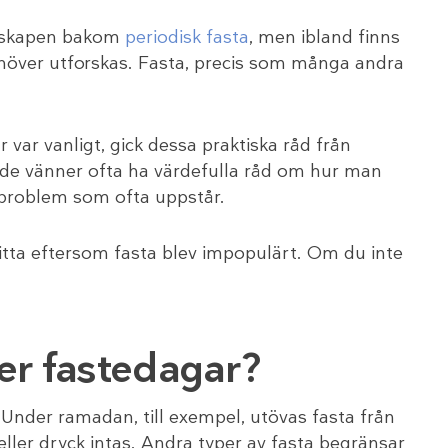
enskapen bakom
periodisk fasta
, men ibland finns
höver utforskas. Fasta, precis som många andra
r var vanligt, gick dessa praktiska råd från
kade vänner ofta ha värdefulla råd om hur man
s problem som ofta uppstår.
 hitta eftersom fasta blev impopulärt. Om du inte
er fastedagar?
 Under ramadan, till exempel, utövas fasta från
ller dryck intas. Andra typer av fasta begränsar