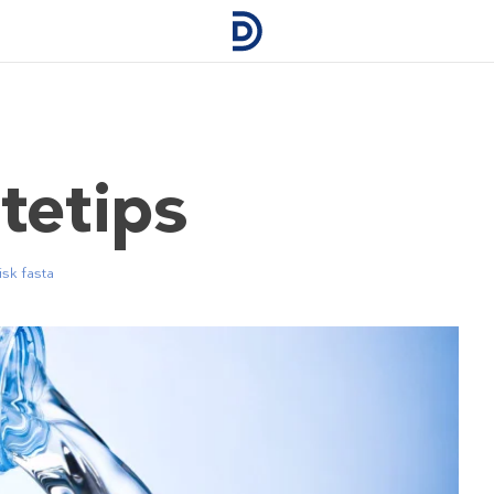
tetips
isk fasta