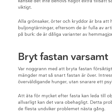
kanske det inte behövs något extra tillsatt 
viktigt.
Alla grönsaker, örter och kryddor är bra att h
buljongtärningar, eftersom de är fulla av a
på burk: de är dåliga varianter av hemmagjo
Bryt fastan varsamt
Var noggrann med att bryta fastan försiktigt
mängder mat så snart fastan är över. Intres
överväldigande hunger, utan snarare ett psy
Att äta för mycket efter fasta kan leda till
allvarligt kan det vara obehagligt. Detta prob
de flesta undviker problemet nästa gång.