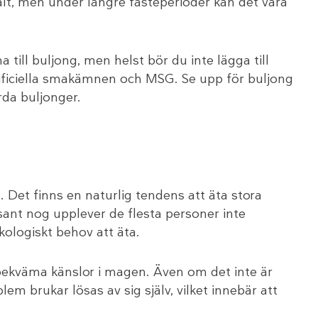
salt, men under längre fasteperioder kan det vara
a till buljong, men helst bör du inte lägga till
rtificiella smakämnen och MSG. Se upp för buljong
rda buljonger.
. Det finns en naturlig tendens att äta stora
sant nog upplever de flesta personer inte
kologiskt behov att äta.
 obekväma känslor i magen. Även om det inte är
lem brukar lösas av sig själv, vilket innebär att