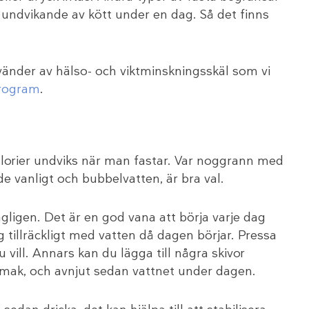
 undvikande av kött under en dag. Så det finns
nvänder av hälso- och viktminskningsskäl som vi
program
.
alorier undviks när man fastar. Var noggrann med
åde vanligt och bubbelvatten, är bra val.
dagligen. Det är en god vana att börja varje dag
dig tillräckligt med vatten då dagen börjar. Pressa
 vill. Annars kan du lägga till några skivor
e smak, och avnjut sedan vattnet under dagen.