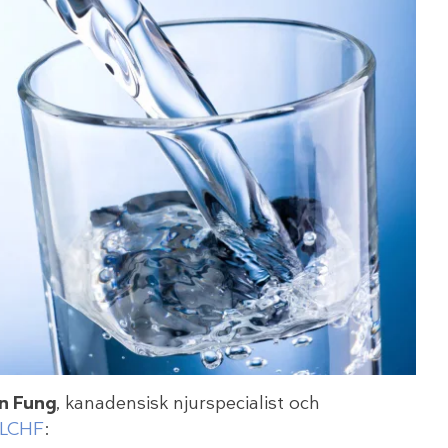
on Fung
, kanadensisk njurspecialist och
LCHF
: