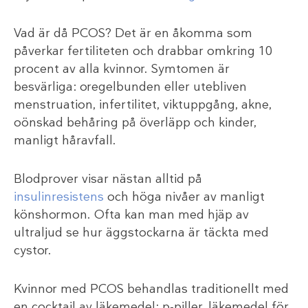
Vad är då PCOS? Det är en åkomma som
påverkar fertiliteten och drabbar omkring 10
procent av alla kvinnor. Symtomen är
besvärliga: oregelbunden eller utebliven
menstruation, infertilitet, viktuppgång, akne,
oönskad behåring på överläpp och kinder,
manligt håravfall.
Blodprover visar nästan alltid på
insulinresistens
och höga nivåer av manligt
könshormon. Ofta kan man med hjäp av
ultraljud se hur äggstockarna är täckta med
cystor.
Kvinnor med PCOS behandlas traditionellt med
en cocktail av läkemedel: p-piller, läkemedel för