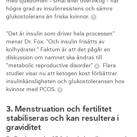
med sjukdomen – smal eller överviktig – har
högre grad av insulinresistens och sämre
glukostolerans än friska kvinnor.
”Det är insulin som driver hela processen”
menar Dr. Fox. ”Och insulin frisätts av
kolhydrater.” Faktum är att det pågår en
diskussion om namnet ska ändras till
”metabolic reproductive disorder”
Flera
studier visar nu att ketogen kost förbättrar
insulinkänsligheten och glukostoleransen hos
kvinnor med PCOS.
3.
Menstruation och fertilitet
stabiliseras och kan resultera i
graviditet