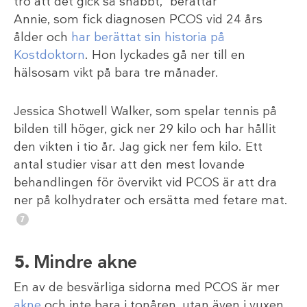
tro att det gick så snabbt,” berättar
Annie, som fick diagnosen PCOS vid 24 års
ålder och
har berättat sin historia på
Kostdoktorn
. Hon lyckades gå ner till en
hälsosam vikt på bara tre månader.
Jessica Shotwell Walker, som spelar tennis på
bilden till höger, gick ner 29 kilo och har hållit
den vikten i tio år. Jag gick ner fem kilo. Ett
antal studier visar att den mest lovande
behandlingen för övervikt vid PCOS är att dra
ner på kolhydrater och ersätta med fetare mat.
5.
Mindre akne
En av de besvärliga sidorna med PCOS är mer
akne
och inte bara i tonåren, utan även i vuxen