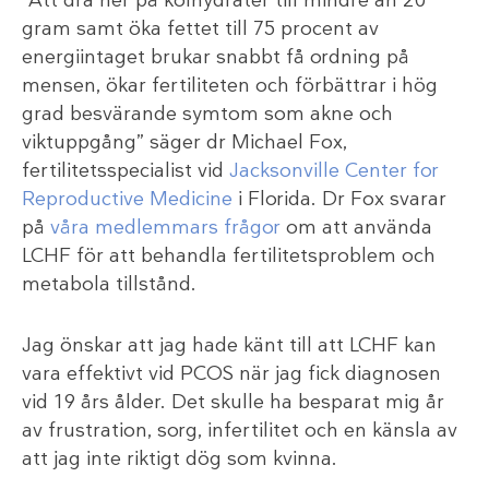
”Att dra ner på kolhydrater till mindre än 20
gram samt öka fettet till 75 procent av
energiintaget brukar snabbt få ordning på
mensen, ökar fertiliteten och förbättrar i hög
grad besvärande symtom som akne och
viktuppgång” säger dr Michael Fox,
fertilitetsspecialist vid
Jacksonville Center for
Reproductive Medicine
i Florida. Dr Fox svarar
på
våra medlemmars frågor
om att använda
LCHF för att behandla fertilitetsproblem och
metabola tillstånd.
Jag önskar att jag hade känt till att LCHF kan
vara effektivt vid PCOS när jag fick diagnosen
vid 19 års ålder. Det skulle ha besparat mig år
av frustration, sorg, infertilitet och en känsla av
att jag inte riktigt dög som kvinna.