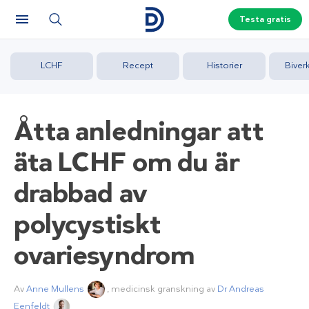
Testa gratis
LCHF
Recept
Historier
Biver
Åtta anledningar att
äta LCHF om du är
drabbad av
polycystiskt
ovariesyndrom
Av
Anne Mullens
, medicinsk granskning av
Dr Andreas
Eenfeldt