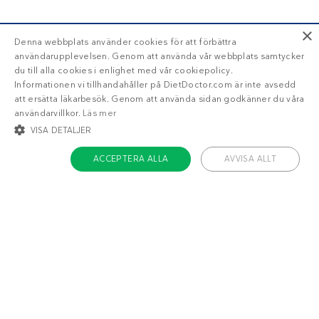
×
Denna webbplats använder cookies för att förbättra
användarupplevelsen. Genom att använda vår webbplats samtycker
du till alla cookies i enlighet med vår cookiepolicy.
Informationen vi tillhandahåller på DietDoctor.com är inte avsedd
att ersätta läkarbesök. Genom att använda sidan godkänner du våra
användarvillkor.
Läs mer
VISA DETALJER
ACCEPTERA ALLA
AVVISA ALLT
STRIKT NÖDVÄNDIGT
INRIKTNING
FUNKTIONER
OKLASSIFICERADE
Strikt nödvändigt
Inriktning
Funktioner
Oklassificerade
Om Diet Doctor