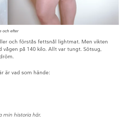
e och efter
iller och förstås fettsnål lightmat. Men vikten
 vågen på 140 kilo. Allt var tungt. Sötsug,
rdröm.
är är vad som hände:
a min historia här.