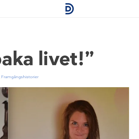
baka livet!”
,
Framgångshistorier