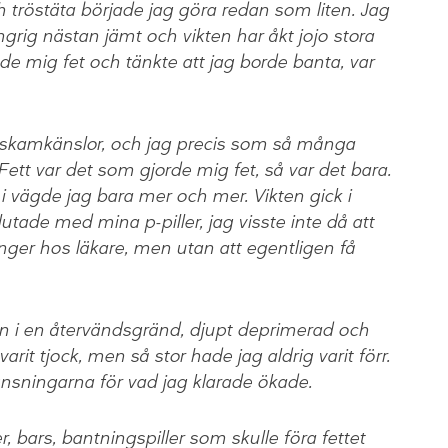
och tröstäta började jag göra redan som liten. Jag
grig nästan jämt och vikten har åkt jojo stora
nde mig fet och tänkte att jag borde banta, var
ion skamkänslor, och jag precis som så många
 Fett var det som gjorde mig fet, så var det bara.
i vägde jag bara mer och mer. Vikten gick i
lutade med mina p-piller, jag visste inte då att
er hos läkare, men utan att egentligen få
in i en återvändsgränd, djupt deprimerad och
varit tjock, men så stor hade jag aldrig varit förr.
sningarna för vad jag klarade ökade.
, bars, bantningspiller som skulle föra fettet