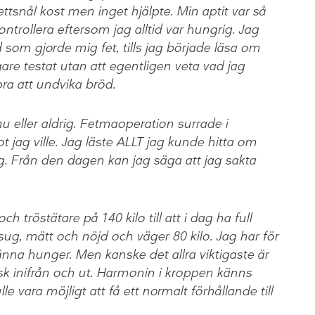
tsnål kost men inget hjälpte. Min aptit var så
ontrollera eftersom jag alltid var hungrig. Jag
 som gjorde mig fet, tills jag började läsa om
gare testat utan att egentligen veta vad jag
bra att undvika bröd.
u eller aldrig. Fetmaoperation surrade i
 jag ville. Jag läste ALLT jag kunde hitta om
ng. Från den dagen kan jag säga att jag sakta
ch tröstätare på 140 kilo till att i dag ha full
tsug, mätt och nöjd och väger 80 kilo. Jag har för
känna hunger. Men kanske det allra viktigaste är
risk inifrån och ut. Harmonin i kroppen känns
le vara möjligt att få ett normalt förhållande till