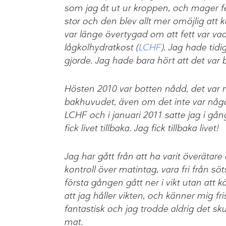
som jag åt ut ur kroppen, och mager fet
stor och den blev allt mer omöjlig att k
var länge övertygad om att fett var vad
lågkolhydratkost (
LCHF
). Jag hade tidi
gjorde. Jag hade bara hört att det var 
Hösten 2010 var botten nådd, det var n
bakhuvudet, även om det inte var något
LCHF och i januari 2011 satte jag i gå
fick livet tillbaka. Jag fick tillbaka livet!
Jag har gått från att ha varit överätare o
kontroll över matintag, vara fri från sö
första gången gått ner i vikt utan att 
att jag håller vikten, och känner mig f
fantastisk och jag trodde aldrig det skul
mat.