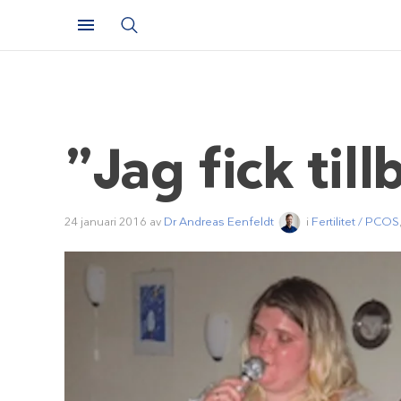
”Jag fick till
24 januari 2016
av
Dr Andreas Eenfeldt
i
Fertilitet / PCOS