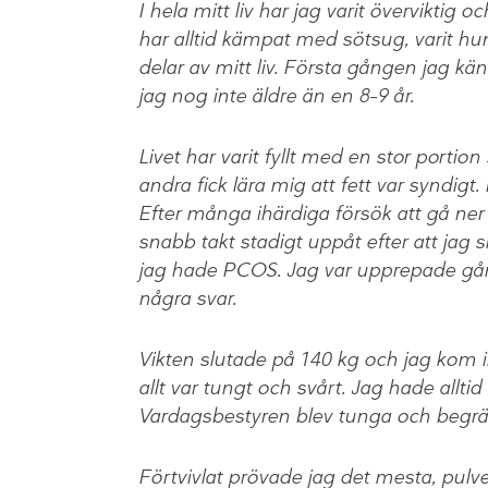
I hela mitt liv har jag varit överviktig 
har alltid kämpat med sötsug, varit hun
delar av mitt liv. Första gången jag kä
jag nog inte äldre än en 8–9 år.
Livet har varit fyllt med en stor port
andra fick lära mig att fett var syndigt.
Efter många ihärdiga försök att gå ner 
snabb takt stadigt uppåt efter att jag s
jag hade PCOS. Jag var upprepade gång
några svar.
Vikten slutade på 140 kg och jag kom 
allt var tungt och svårt. Jag hade alltid 
Vardagsbestyren blev tunga och begrän
Förtvivlat prövade jag det mesta, pulver