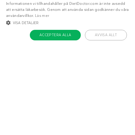
Informationen vi tillhandahåller på DietDoctor.com är inte avsedd
att ersätta läkarbesök. Genom att använda sidan godkänner du våra
användarvillkor.
Läs mer
VISA DETALJER
ACCEPTERA ALLA
AVVISA ALLT
STRIKT NÖDVÄNDIGT
INRIKTNING
FUNKTIONER
OKLASSIFICERADE
Om Diet Doctor
Strikt nödvändigt
Inriktning
Funktioner
Jobba hos oss
Oklassificerade
Support
Teamet
Strikt nödvändiga kakor tillåter kärnwebbplatsfunktioner som
användarinloggning och kontohantering. Webbplatsen kan inte användas
ordentligt utan strikt nödvändiga cookies.
Håll dig uppdaterad
Namn
/ Domän
Utgång
ckdc-premium
.dietdoctor.com
1 månad