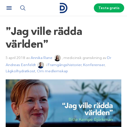
Testa gratis
”Jag ville rädda
världen”
5 april 2018
av
Annika Rane
, medicinsk granskning av
Dr
Andreas Eenfeldt
i
Framgångshistorier
,
Konferenser
,
Lågkolhydratkost
,
Om medlemskap