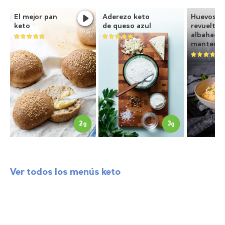
El mejor pan
Aderezo keto
Huevos
keto
de queso azul
revueltos
albahaca 
mantequi
2
3
g
g
Ver todos los menús keto