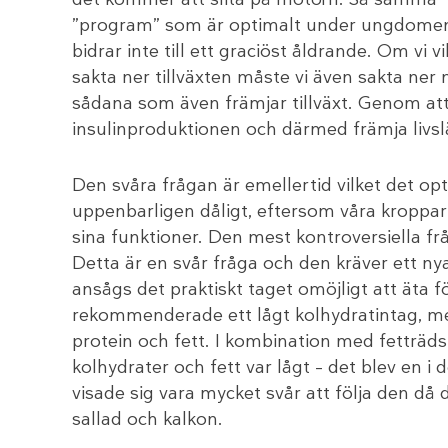
”program” som är optimalt under ungdome
bidrar inte till ett graciöst åldrande. Om vi vil
sakta ner tillväxten måste vi även sakta ner
sådana som även främjar tillväxt. Genom att
insulinproduktionen och därmed främja livs
Den svåra frågan är emellertid vilket det opti
uppenbarligen dåligt, eftersom våra kroppar ä
sina funktioner. Den mest kontroversiella fr
Detta är en svår fråga och den kräver ett n
ansågs det praktiskt taget omöjligt att äta 
rekommenderade ett lågt kolhydratintag, 
protein och fett. I kombination med fetträds
kolhydrater och fett var lågt – det blev en 
visade sig vara mycket svår att följa den då 
sallad och kalkon.