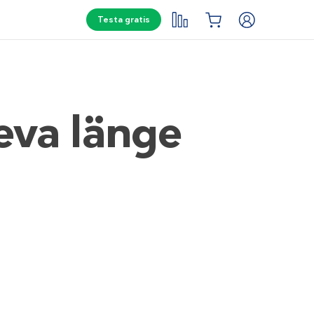
Testa gratis
leva länge