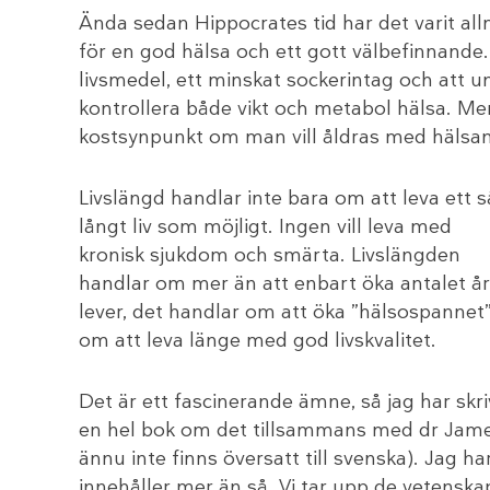
Ända sedan Hippocrates tid har det varit al
för en god hälsa och ett gott välbefinnande
livsmedel, ett minskat sockerintag och att un
kontrollera både vikt och metabol hälsa. Me
kostsynpunkt om man vill åldras med hälsan 
Livslängd handlar inte bara om att leva ett s
långt liv som möjligt. Ingen vill leva med
kronisk sjukdom och smärta. Livslängden
handlar om mer än att enbart öka antalet år
lever, det handlar om att öka ”hälsospannet”
om att leva länge med god livskvalitet.
Det är ett fascinerande ämne, så jag har skri
en hel bok om det tillsammans med dr Jame
ännu inte finns översatt till svenska). Jag h
innehåller mer än så. Vi tar upp de vetensk