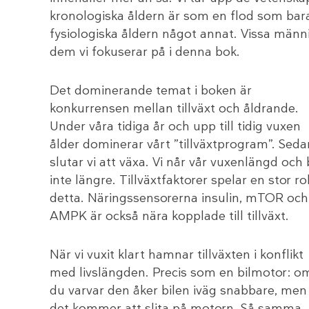
kronologiska åldern är som en flod som bara 
fysiologiska åldern något annat. Vissa männ
dem vi fokuserar på i denna bok.
Det dominerande temat i boken är
konkurrensen mellan tillväxt och åldrande.
Under våra tidiga år och upp till tidig vuxen
ålder dominerar vårt ”tillväxtprogram”. Seda
slutar vi att växa. Vi når vår vuxenlängd och b
inte längre. Tillväxtfaktorer spelar en stor rol
detta. Näringssensorerna insulin, mTOR och
AMPK är också nära kopplade till tillväxt.
När vi vuxit klart hamnar tillväxten i konflikt
med livslängden. Precis som en bilmotor: o
du varvar den åker bilen iväg snabbare, men
det kommer att slita på motorn. Så samma