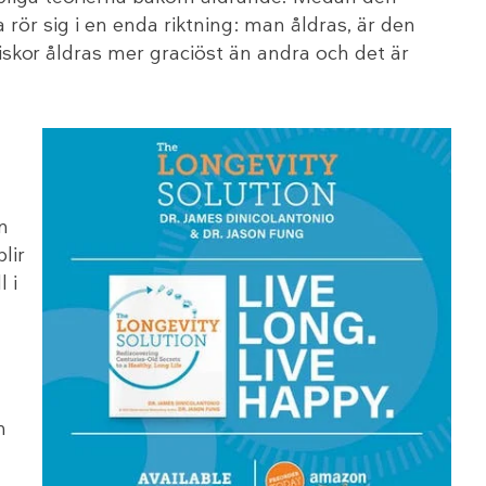
rör sig i en enda riktning: man åldras, är den
iskor åldras mer graciöst än andra och det är
n
lir
l i
m