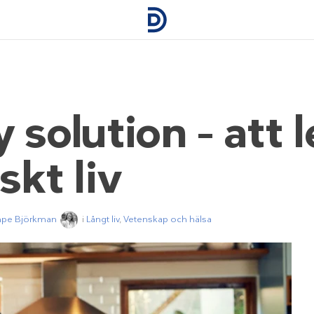
 solution – att 
skt liv
mpe Björkman
i
Långt liv
,
Vetenskap och hälsa