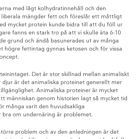
lerna med lågt kolhydratinnehåll och den
 liberala mängder fett och föreslår ett måttligt
d mycket protein kunde bidra till att du föll ur
are fanns en stark tro på att vi skulle äta 6-10
ade grund och ändå basunerades ut av många
t högre fettintag gynnas ketosen och för vissa
koncept.
teinintaget. Det är stor skillnad mellan animaliskt
r djur är det animaliska proteinet generellt mer
tillgänglighet. Animaliska proteiner är mycket
 att människan genom historien lagt så mycket tid
för många varit den huvudsakliga
är bra om undernäring är problemet.
 större problem och av den anledningen är det