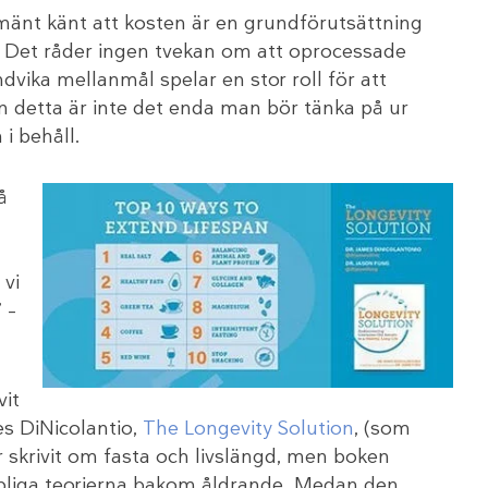
lmänt känt att kosten är en grundförutsättning
. Det råder ingen tvekan om att oprocessade
dvika mellanmål spelar en stor roll för att
n detta är inte det enda man bör tänka på ur
i behåll.
å
 vi
 –
vit
s DiNicolantio,
The Longevity Solution
, (som
ar skrivit om fasta och livslängd, men boken
apliga teorierna bakom åldrande. Medan den