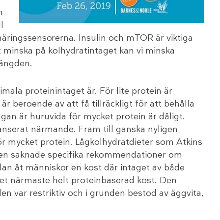
n
l
 näringssensorerna. Insulin och mTOR är viktiga
 minska på kolhydratintaget kan vi minska
längden.
mala proteinintaget är. För lite protein är
r beroende av att få tillräckligt för att behålla
ågan är huruvida för mycket protein är dåligt.
yanserat närmande. Fram till ganska nyligen
för mycket protein. Lågkolhydratdieter som Atkins
men saknade specifika rekommendationer om
lan åt människor en kost där intaget av både
i det närmaste helt proteinbaserad kost. Den
den var restriktiv och i grunden bestod av äggvita,