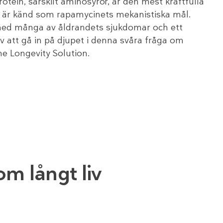
rotein, särskilt aminosyror, är den mest kraftfulla
är känd som rapamycinets mekanistiska mål.
med många av åldrandets sjukdomar och ett
v att gå in på djupet i denna svåra fråga om
e Longevity Solution.
om långt liv