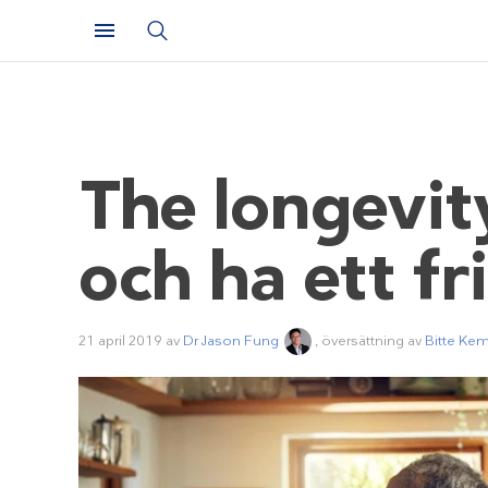
The longevity
och ha ett fri
21 april 2019
av
Dr Jason Fung
, översättning av
Bitte Ke