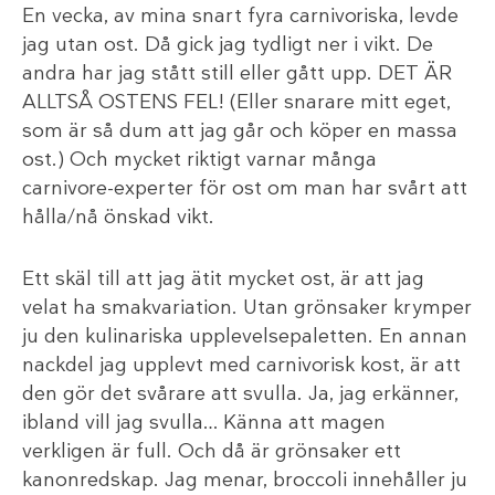
En vecka, av mina snart fyra carnivoriska, levde
jag utan ost. Då gick jag tydligt ner i vikt. De
andra har jag stått still eller gått upp. DET ÄR
ALLTSÅ OSTENS FEL! (Eller snarare mitt eget,
som är så dum att jag går och köper en massa
ost.) Och mycket riktigt varnar många
carnivore-experter för ost om man har svårt att
hålla/nå önskad vikt.
Ett skäl till att jag ätit mycket ost, är att jag
velat ha smakvariation. Utan grönsaker krymper
ju den kulinariska upplevelsepaletten. En annan
nackdel jag upplevt med carnivorisk kost, är att
den gör det svårare att svulla. Ja, jag erkänner,
ibland vill jag svulla… Känna att magen
verkligen är full. Och då är grönsaker ett
kanonredskap. Jag menar, broccoli innehåller ju