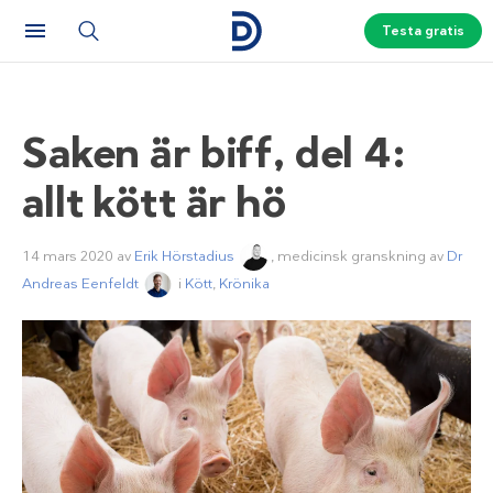
Testa gratis
Saken är biff, del 4:
allt kött är hö
14 mars 2020
av
Erik Hörstadius
, medicinsk granskning av
Dr
Andreas Eenfeldt
i
Kött
,
Krönika