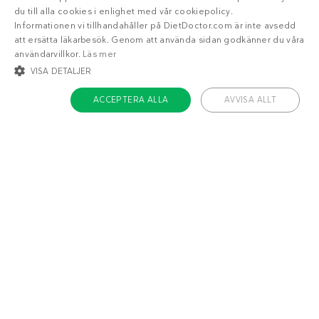
du till alla cookies i enlighet med vår cookiepolicy.
Informationen vi tillhandahåller på DietDoctor.com är inte avsedd
att ersätta läkarbesök. Genom att använda sidan godkänner du våra
användarvillkor.
Läs mer
VISA DETALJER
ACCEPTERA ALLA
AVVISA ALLT
STRIKT NÖDVÄNDIGT
INRIKTNING
FUNKTIONER
OKLASSIFICERADE
Om Diet Doctor
Strikt nödvändigt
Inriktning
Funktioner
Jobba hos oss
Oklassificerade
Support
Teamet
Strikt nödvändiga kakor tillåter kärnwebbplatsfunktioner som
användarinloggning och kontohantering. Webbplatsen kan inte användas
ordentligt utan strikt nödvändiga cookies.
Håll dig uppdaterad
Namn
/ Domän
Utgång