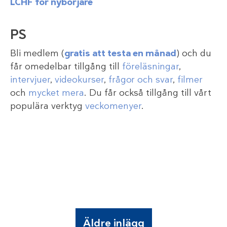
LCHF för nybörjare
PS
Bli medlem (
gratis att testa en månad
) och du
får omedelbar tillgång till
föreläsningar
,
intervjuer
,
videokurser
,
frågor och svar
,
filmer
och
mycket mera
. Du får också tillgång till vårt
populära verktyg
veckomenyer
.
Äldre inlägg