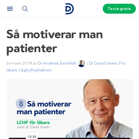
Testa gratis
Så motiverar man
patienter
26 mars 2018
av
Dr Andreas Eenfeldt
i
Dr David Unwin
,
För
läkare
,
Lågkolhydratkost