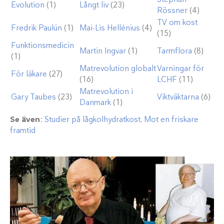
Evolution
(1)
Långt liv
(23)
Rössner
(4)
TV om kost
Fredrik Paulún
(1)
Mai-Lis Hellénius
(4)
(15)
Funktionsmedicin
Martin Ingvar
(1)
Tarmflora
(8)
(1)
Matrevolution globalt
Varningar för
För läkare
(27)
(16)
LCHF
(11)
Matrevolution i
Gary Taubes
(23)
Viktväktarna
(6)
Danmark
(1)
Se även
:
Studier på lågkolhydratkost
,
Mot en friskare
framtid