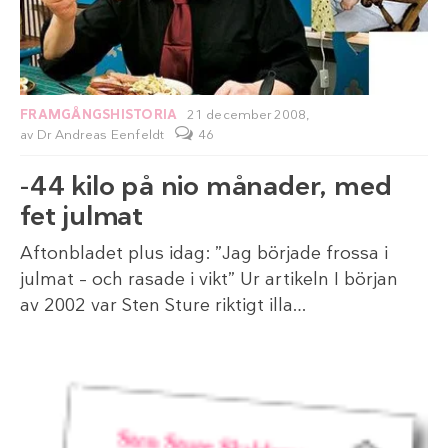
FRAMGÅNGSHISTORIA
21 december 2008,
av
Dr Andreas Eenfeldt
46
-44 kilo på nio månader, med
fet julmat
Aftonbladet plus idag: ”Jag började frossa i
julmat – och rasade i vikt” Ur artikeln I början
av 2002 var Sten Sture riktigt illa…