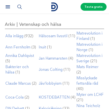
Testa gratis
Arkiv | Vetenskap och hälsa
Matrevolution i
Alla inlägg
(932)
Hälsosam livsstil
(11)
Finland
(1)
Matrevolution i
Ann Fernholm
(3)
Inuit
(1)
Norge
(1)
Annika Dahlqvist
Matrevolution i
Jan Hammarsten
(4)
(5)
Sverige
(21)
Bakterier och
Mats Reimer
Jonas Colting
(11)
hälsa
(1)
(2)
Misslyckade
Claude Marcus
(2)
Jäv/lobbyism
(11)
fettsnåla råd
(40)
Myter om LCHF
Coca-Cola
(2)
KOSTDEBATTEN
(4)
(21)
Nina Teicholz
DN Debatt
(1)
Kaloriräkning
(33)