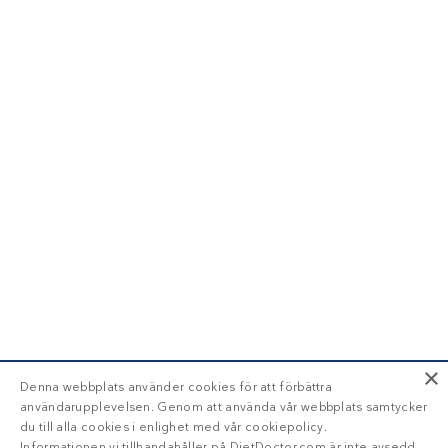
×
Denna webbplats använder cookies för att förbättra
användarupplevelsen. Genom att använda vår webbplats samtycker
du till alla cookies i enlighet med vår cookiepolicy.
Informationen vi tillhandahåller på DietDoctor.com är inte avsedd