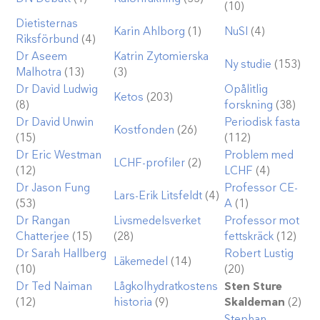
(10)
Dietisternas
Karin Ahlborg
(1)
NuSI
(4)
Riksförbund
(4)
Dr Aseem
Katrin Zytomierska
Ny studie
(153)
Malhotra
(13)
(3)
Dr David Ludwig
Opålitlig
Ketos
(203)
(8)
forskning
(38)
Dr David Unwin
Periodisk fasta
Kostfonden
(26)
(15)
(112)
Dr Eric Westman
Problem med
LCHF-profiler
(2)
(12)
LCHF
(4)
Dr Jason Fung
Professor CE-
Lars-Erik Litsfeldt
(4)
(53)
A
(1)
Dr Rangan
Livsmedelsverket
Professor mot
Chatterjee
(15)
(28)
fettskräck
(12)
Dr Sarah Hallberg
Robert Lustig
Läkemedel
(14)
(10)
(20)
Dr Ted Naiman
Lågkolhydratkostens
Sten Sture
(12)
historia
(9)
Skaldeman
(2)
Stephan