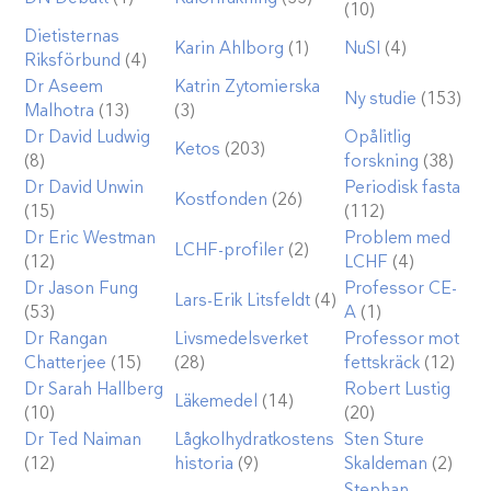
(10)
Dietisternas
Karin Ahlborg
(1)
NuSI
(4)
Riksförbund
(4)
Dr Aseem
Katrin Zytomierska
Ny studie
(153)
Malhotra
(13)
(3)
Dr David Ludwig
Opålitlig
Ketos
(203)
(8)
forskning
(38)
Dr David Unwin
Periodisk fasta
Kostfonden
(26)
(15)
(112)
Dr Eric Westman
Problem med
LCHF-profiler
(2)
(12)
LCHF
(4)
Dr Jason Fung
Professor CE-
Lars-Erik Litsfeldt
(4)
(53)
A
(1)
Dr Rangan
Livsmedelsverket
Professor mot
Chatterjee
(15)
(28)
fettskräck
(12)
Dr Sarah Hallberg
Robert Lustig
Läkemedel
(14)
(10)
(20)
Dr Ted Naiman
Lågkolhydratkostens
Sten Sture
(12)
historia
(9)
Skaldeman
(2)
Stephan