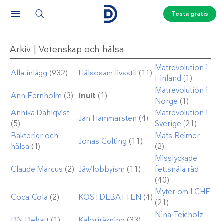
Testa gratis
Arkiv | Vetenskap och hälsa
Matrevolution i
Alla inlägg
(932)
Hälsosam livsstil
(11)
Finland
(1)
Matrevolution i
Ann Fernholm
(3)
Inuit
(1)
Norge
(1)
Annika Dahlqvist
Matrevolution i
Jan Hammarsten
(4)
(5)
Sverige
(21)
Bakterier och
Mats Reimer
Jonas Colting
(11)
hälsa
(1)
(2)
Misslyckade
Claude Marcus
(2)
Jäv/lobbyism
(11)
fettsnåla råd
(40)
Myter om LCHF
Coca-Cola
(2)
KOSTDEBATTEN
(4)
(21)
Nina Teicholz
DN Debatt
(1)
Kaloriräkning
(33)