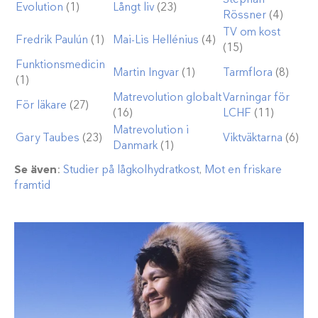
Evolution
(1)
Långt liv
(23)
Rössner
(4)
TV om kost
Fredrik Paulún
(1)
Mai-Lis Hellénius
(4)
(15)
Funktionsmedicin
Martin Ingvar
(1)
Tarmflora
(8)
(1)
Matrevolution globalt
Varningar för
För läkare
(27)
(16)
LCHF
(11)
Matrevolution i
Gary Taubes
(23)
Viktväktarna
(6)
Danmark
(1)
Se även
:
Studier på lågkolhydratkost
,
Mot en friskare
framtid