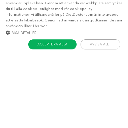
användarupplevelsen. Genom att använda vår webbplats samtycker
du till alla cookies i enlighet med vår cookiepolicy.
Informationen vi tillhandahåller på DietDoctor.com är inte avsedd
att ersätta läkarbesök. Genom att använda sidan godkänner du våra
användarvillkor.
Läs mer
VISA DETALJER
ACCEPTERA ALLA
AVVISA ALLT
STRIKT NÖDVÄNDIGT
INRIKTNING
FUNKTIONER
OKLASSIFICERADE
Om Diet Doctor
Strikt nödvändigt
Inriktning
Funktioner
Jobba hos oss
Oklassificerade
Support
Teamet
Strikt nödvändiga kakor tillåter kärnwebbplatsfunktioner som
användarinloggning och kontohantering. Webbplatsen kan inte användas
ordentligt utan strikt nödvändiga cookies.
Namn
/ Domän
Utgång