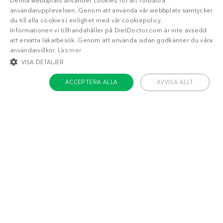
Denna webbplats använder cookies för att förbättra
användarupplevelsen. Genom att använda vår webbplats samtycker
du till alla cookies i enlighet med vår cookiepolicy.
Informationen vi tillhandahåller på DietDoctor.com är inte avsedd
att ersätta läkarbesök. Genom att använda sidan godkänner du våra
användarvillkor.
Läs mer
VISA DETALJER
ACCEPTERA ALLA
AVVISA ALLT
STRIKT NÖDVÄNDIGT
INRIKTNING
FUNKTIONER
OKLASSIFICERADE
Om Diet Doctor
Strikt nödvändigt
Inriktning
Funktioner
Jobba hos oss
Oklassificerade
Support
Teamet
Strikt nödvändiga kakor tillåter kärnwebbplatsfunktioner som
användarinloggning och kontohantering. Webbplatsen kan inte användas
ordentligt utan strikt nödvändiga cookies.