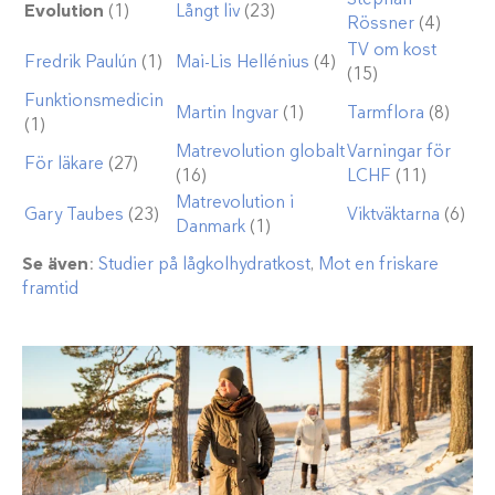
Evolution
(1)
Långt liv
(23)
Rössner
(4)
TV om kost
Fredrik Paulún
(1)
Mai-Lis Hellénius
(4)
(15)
Funktionsmedicin
Martin Ingvar
(1)
Tarmflora
(8)
(1)
Matrevolution globalt
Varningar för
För läkare
(27)
(16)
LCHF
(11)
Matrevolution i
Gary Taubes
(23)
Viktväktarna
(6)
Danmark
(1)
Se även
:
Studier på lågkolhydratkost
,
Mot en friskare
framtid