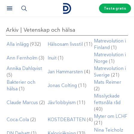
Testa gratis
Arkiv | Vetenskap och hälsa
Matrevolution i
Alla inlägg
(932)
Hälsosam livsstil
(11)
Finland
(1)
Matrevolution i
Ann Fernholm
(3)
Inuit
(1)
Norge
(1)
Annika Dahlqvist
Matrevolution i
Jan Hammarsten
(4)
(5)
Sverige
(21)
Bakterier och
Mats Reimer
Jonas Colting
(11)
hälsa
(1)
(2)
Misslyckade
Claude Marcus
(2)
Jäv/lobbyism
(11)
fettsnåla råd
(40)
Myter om LCHF
Coca-Cola
(2)
KOSTDEBATTEN
(4)
(21)
Nina Teicholz
DN Debatt
(1)
Kaloriräkning
(33)