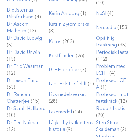
(10)
Dietisternas
Karin Ahlborg
(1)
NuSI
(4)
Riksförbund
(4)
Dr Aseem
Katrin Zytomierska
Ny studie
(153)
Malhotra
(13)
(3)
Dr David Ludwig
Opålitlig
Ketos
(203)
(8)
forskning
(38)
Dr David Unwin
Periodisk fasta
Kostfonden
(26)
(15)
(112)
Dr Eric Westman
Problem med
LCHF-profiler
(2)
(12)
LCHF
(4)
Dr Jason Fung
Professor CE-
Lars-Erik Litsfeldt
(4)
(53)
A
(1)
Dr Rangan
Livsmedelsverket
Professor mot
Chatterjee
(15)
(28)
fettskräck
(12)
Dr Sarah Hallberg
Robert Lustig
Läkemedel
(14)
(10)
(20)
Dr Ted Naiman
Lågkolhydratkostens
Sten Sture
(12)
historia
(9)
Skaldeman
(2)
Stephan