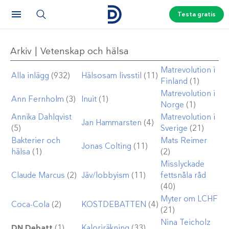
Testa gratis
Arkiv | Vetenskap och hälsa
Matrevolution i
Alla inlägg
(932)
Hälsosam livsstil
(11)
Finland
(1)
Matrevolution i
Ann Fernholm
(3)
Inuit
(1)
Norge
(1)
Annika Dahlqvist
Matrevolution i
Jan Hammarsten
(4)
(5)
Sverige
(21)
Bakterier och
Mats Reimer
Jonas Colting
(11)
hälsa
(1)
(2)
Misslyckade
Claude Marcus
(2)
Jäv/lobbyism
(11)
fettsnåla råd
(40)
Myter om LCHF
Coca-Cola
(2)
KOSTDEBATTEN
(4)
(21)
Nina Teicholz
DN Debatt
(1)
Kaloriräkning
(33)