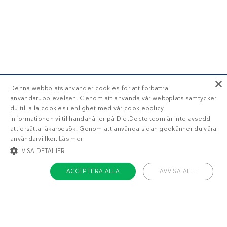
×
Denna webbplats använder cookies för att förbättra
användarupplevelsen. Genom att använda vår webbplats samtycker
du till alla cookies i enlighet med vår cookiepolicy.
Informationen vi tillhandahåller på DietDoctor.com är inte avsedd
att ersätta läkarbesök. Genom att använda sidan godkänner du våra
användarvillkor.
Läs mer
VISA DETALJER
ACCEPTERA ALLA
AVVISA ALLT
STRIKT NÖDVÄNDIGT
INRIKTNING
FUNKTIONER
OKLASSIFICERADE