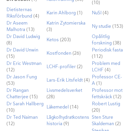
(10)
Dietisternas
Karin Ahlborg
(1)
NuSI
(4)
Riksförbund
(4)
Dr Aseem
Katrin Zytomierska
Ny studie
(153)
Malhotra
(13)
(3)
Dr David Ludwig
Opålitlig
Ketos
(203)
(8)
forskning
(38)
Dr David Unwin
Periodisk fasta
Kostfonden
(26)
(15)
(112)
Dr Eric Westman
Problem med
LCHF-profiler
(2)
(12)
LCHF
(4)
Dr Jason Fung
Professor CE-
Lars-Erik Litsfeldt
(4)
(53)
A
(1)
Dr Rangan
Livsmedelsverket
Professor mot
Chatterjee
(15)
(28)
fettskräck
(12)
Dr Sarah Hallberg
Robert Lustig
Läkemedel
(14)
(10)
(20)
Dr Ted Naiman
Lågkolhydratkostens
Sten Sture
(12)
historia
(9)
Skaldeman
(2)
Stephan