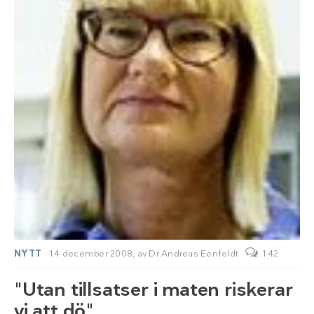
NYTT
14 december 2008,
av
Dr Andreas Eenfeldt
142
"Utan tillsatser i maten riskerar
vi att dö"