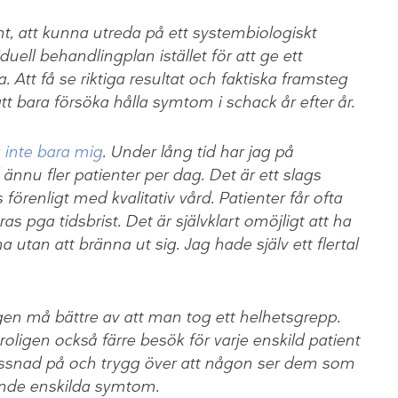
nt, att kunna utreda på ett systembiologiskt
uell behandlingplan istället för att ge ett
a. Att få se riktiga resultat och faktiska framsteg
att bara försöka hålla symtom i schack år efter år.
a
inte bara mig
. Under lång tid har jag på
ännu fler patienter per dag. Det är ett slags
örenligt med kvalitativ vård. Patienter får ofta
s pga tidsbrist. Det är självklart omöjligt att ha
 utan att bränna ut sig. Jag hade själv ett flertal
igen må bättre av att man tog ett helhetsgrepp.
oligen också färre besök för varje enskild patient
yssnad på och trygg över att någon ser dem som
ande enskilda symtom.