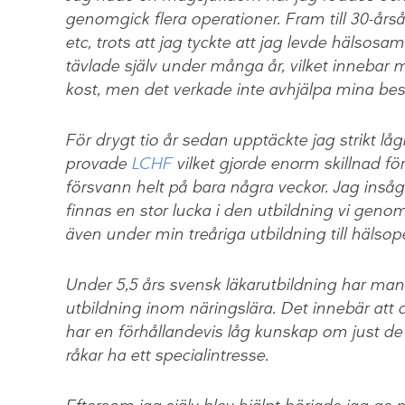
genomgick flera operationer. Fram till 30-å
etc, trots att jag tyckte att jag levde hälsos
tävlade själv under många år, vilket innebar m
kost, men det verkade inte avhjälpa mina bes
För drygt tio år sedan upptäckte jag strikt lå
provade
LCHF
vilket gjorde enorm skillnad fö
försvann helt på bara några veckor. Jag insåg
finnas en stor lucka i den utbildning vi genom
även under min treåriga utbildning till hälso
Under 5,5 års svensk läkarutbildning har man
utbildning inom näringslära. Det innebär att de
har en förhållandevis låg kunskap om just de
råkar ha ett specialintresse.