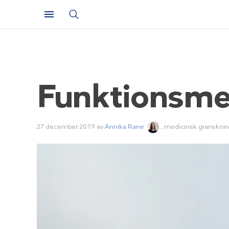
Funktionsmed
27 december 2019
av
Annika Rane
, medicinsk granskni