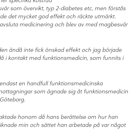
mer specifika kostråd
svär som övervikt, typ 2-diabetes etc, men förstås
de det mycket god effekt och räckte utmärkt.
r avsluta medicinering och blev av med magbesvär
den ändå inte fick önskad effekt och jag började
 i kontakt med funktionsmedicin, som funnits i
n endast en handfull funktionsmedicinska
d mottagningar som ägnade sig åt funktionsmedicin
i Göteborg.
ntaktade honom då hans berättelse om hur han
liknade min och sättet han arbetade på var något