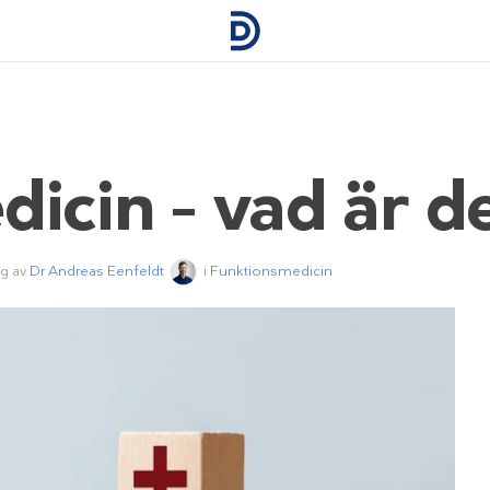
icin – vad är d
ng av
Dr Andreas Eenfeldt
i
Funktionsmedicin