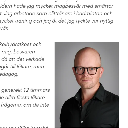
rsåldern hade jag mycket magbesvär med smärtor
amt. Jag arbetade som elittränare i badminton och
ycket träning och jag åt det jag tyckte var nyttig
vär.
gkolhydratkost och
r mig, besvären
 då att det verkade
går till läkare, men
pedagog.
 generellt 12 timmars
 allra flesta läkare
 frågorna, om de inte