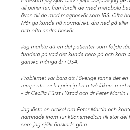
Eftersom jag själv blev hjälpt började jag ge 
till patienter, framförallt de med metabola be
även till de med magbesvär som IBS. Ofta ha
Många kunde nå normalvikt, dra ned på elle
och ofta andra besvär.
Jag märkte att en del patienter som följde rå
fundera på vad det kunde bero på och kom då
ganska många år i USA.
Problemet var bara att i Sverige fanns det e
terapeuter och i princip bara två läkare me
– dr Cecilia Fürst i Ystad och dr Peter Martin 
Jag läste en artikel om Peter Martin och ko
hamnade inom funktionsmedicin till stor del 
som jag själv önskade göra.