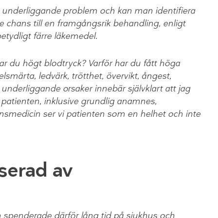
ra underliggande problem och kan man identifiera
e chans till en framgångsrik behandling, enligt
etydligt färre läkemedel.
har du högt blodtryck? Varför har du fått höga
smärta, ledvärk, trötthet, övervikt, ångest,
underliggande orsaker innebär självklart att jag
 patienten, inklusive grundlig anamnes,
smedicin ser vi patienten som en helhet och inte
sserad av
spenderade därför lång tid på sjukhus och