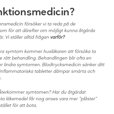
unktionsmedicin?
onsmedicin försöker vi ta reda på de
dom för att därefter om möjligt kunna åtgärda
 Vi ställer alltid frågan
varför?
flera symtom kommer husläkaren att försöka ta
e rätt behandling. Behandlingen blir ofta en
 lindra symtomen. Blodtrycksmedicin sänker ditt
ti-inflammatoriska tabletter dämpar smärta och
.
 Återkommer symtomen? Har du åtgärdat
esta läkemedel får nog anses vara mer ”plåster”
llet för att bota.