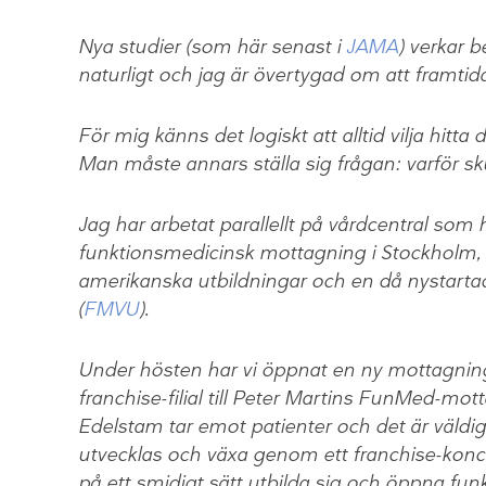
Nya studier (som här senast i
JAMA
) verkar b
naturligt och jag är övertygad om att framtid
För mig känns det logiskt att alltid vilja hitt
Man måste annars ställa sig frågan: varför skul
Jag har arbetat parallellt på vårdcentral som
funktionsmedicinsk mottagning i Stockholm,
amerikanska utbildningar och en då nystarta
(
FMVU
).
Under hösten har vi öppnat en ny mottagni
franchise-filial till Peter Martins FunMed-mot
Edelstam tar emot patienter och det är väldi
utvecklas och växa genom ett franchise-koncep
på ett smidigt sätt utbilda sig och öppna fu