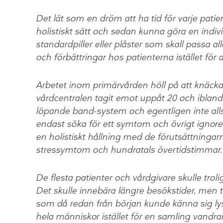
Det lät som en dröm att ha tid för varje patie
holistiskt sätt och sedan kunna göra en individ
standardpiller eller plåster som skall passa all
och förbättringar hos patienterna istället för 
Arbetet inom primärvården höll på att knäck
vårdcentralen tagit emot uppåt 20 och ibland 
löpande band-system och egentligen inte alls f
endast söka för ett symtom och övrigt ignorera
en holistiskt hållning med de förutsättningarna
stressymtom och hundratals övertidstimmar.
De flesta patienter och vårdgivare skulle trol
Det skulle innebära längre besökstider, men tr
som då redan från början kunde känna sig l
hela människor istället för en samling vandr