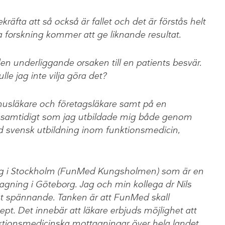
ekräfta att så också är fallet och det är förstås helt
a forskning kommer att ge liknande resultat.
a den underliggande orsaken till en patients besvär.
le jag inte vilja göra det?
 husläkare och företagsläkare samt på en
 samtidigt som jag utbildade mig både genom
d svensk utbildning inom funktionsmedicin,
ng i Stockholm (FunMed Kungsholmen) som är en
tagning i Göteborg. Jag och min kollega dr Nils
gt spännande. Tanken är att FunMed skall
t. Det innebär att läkare erbjuds möjlighet att
nktionsmedicinska mottagningar över hela landet