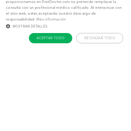
proporcionamos en DietDoctor.com no pretende remplazar la
consulta con un profesional médico calificado. Al interactuar con
el sitio web, estás aceptando nuestro descargo de
responsabilidad.
Más información
MOSTRAR DETALLES
ACEPTAR TODO
RECHAZAR TODO
COOKIES ESTRICTAMENTE NECESARIAS
COOKIES DE PREFERENCIAS
COOKIES DE FUNCIONALIDAD
COOKIES NO CLASIFICADAS
Acerca de Diet Doctor
Cookies estrictamente necesarias
Cookies de preferencias
Trabaja con nosotros
Cookies de funcionalidad
Cookies no clasificadas
Contacto
Las cookies estrictamente necesarias permiten la funcionalidad principal del