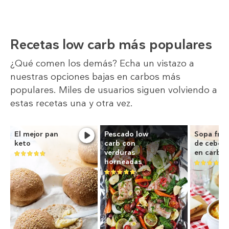
Recetas low carb más populares
¿Qué comen los demás? Echa un vistazo a
nuestras opciones bajas en carbos más
populares. Miles de usuarios siguen volviendo a
estas recetas una y otra vez.
El mejor pan
Pescado low
Sopa fra
keto
carb con
de ceboll
verduras
en carbo
horneadas