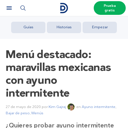
Prueba
gratis
Guías
Historias
Empezar
Menú destacado:
maravillas mexicanas
con ayuno
intermitente
27 de mayo de 2020
por
Kim Gajraj
en
Ayuno intermitente
,
Bajar de peso
,
Menús
¿Quieres probar ayuno intermitente