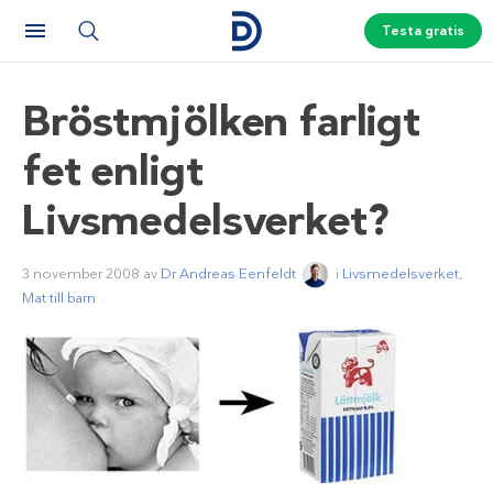
Testa gratis
Bröstmjölken farligt
fet enligt
Livsmedelsverket?
3 november 2008
av
Dr Andreas Eenfeldt
i
Livsmedelsverket
,
Mat till barn