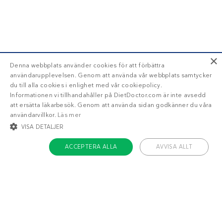
×
Denna webbplats använder cookies för att förbättra
användarupplevelsen. Genom att använda vår webbplats samtycker
du till alla cookies i enlighet med vår cookiepolicy.
Informationen vi tillhandahåller på DietDoctor.com är inte avsedd
att ersätta läkarbesök. Genom att använda sidan godkänner du våra
användarvillkor.
Läs mer
VISA DETALJER
ACCEPTERA ALLA
AVVISA ALLT
STRIKT NÖDVÄNDIGT
INRIKTNING
FUNKTIONER
OKLASSIFICERADE
Om Diet Doctor