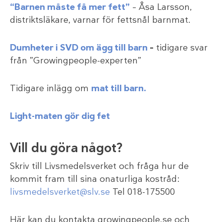
“Barnen måste få mer fett”
– Åsa Larsson,
distriktsläkare, varnar för fettsnål barnmat.
Dumheter i SVD om ägg till barn
–
tidigare svar
från ”Growingpeople-experten”
Tidigare inlägg om
mat till barn.
Light-maten gör dig fet
Vill du göra något?
Skriv till Livsmedelsverket och fråga hur de
kommit fram till sina onaturliga kostråd:
livsmedelsverket@slv.se
Tel 018-175500
Här kan du kontakta growingpeople.se och