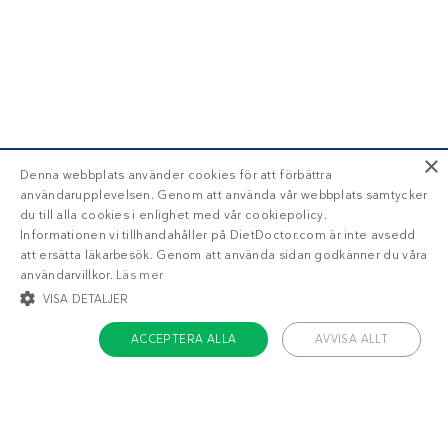
×
Denna webbplats använder cookies för att förbättra
användarupplevelsen. Genom att använda vår webbplats samtycker
du till alla cookies i enlighet med vår cookiepolicy.
Informationen vi tillhandahåller på DietDoctor.com är inte avsedd
att ersätta läkarbesök. Genom att använda sidan godkänner du våra
användarvillkor.
Läs mer
VISA DETALJER
ACCEPTERA ALLA
AVVISA ALLT
STRIKT NÖDVÄNDIGT
INRIKTNING
FUNKTIONER
OKLASSIFICERADE