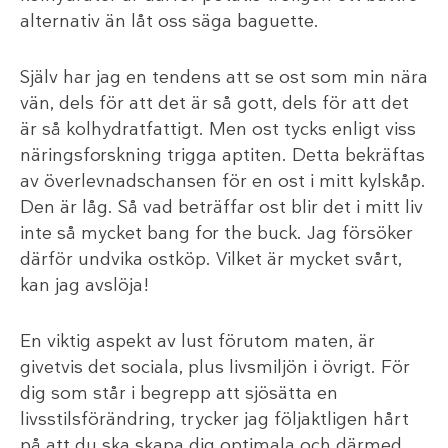
alternativ än låt oss säga baguette.
Själv har jag en tendens att se ost som min nära
vän, dels för att det är så gott, dels för att det
är så kolhydratfattigt. Men ost tycks enligt viss
näringsforskning trigga aptiten. Detta bekräftas
av överlevnadschansen för en ost i mitt kylskåp.
Den är låg. Så vad beträffar ost blir det i mitt liv
inte så mycket bang for the buck. Jag försöker
därför undvika ostköp. Vilket är mycket svårt,
kan jag avslöja!
En viktig aspekt av lust förutom maten, är
givetvis det sociala, plus livsmiljön i övrigt. För
dig som står i begrepp att sjösätta en
livsstilsförändring, trycker jag följaktligen hårt
på att du ska skapa dig optimala och därmed