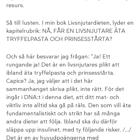
resurs.
Så till lusten. I min bok Livsnjutardieten, lyder en
kapitelrubrik: NÅ, FÅR EN LIVSNJUTARE ÄTA
TRYFFELPASTA OCH PRINSESSTÅRTA?
Och så här besvarar jag frågan: ”Ja! Ett
rungande ja! Det är en livsnjutares plikt att
ibland äta tryffelpasta och prinsesstårta.
Capice? Ja, jag väljer att i det här
sammanhanget skriva plikt, inte rätt. För det
ingår i DNA:t i denna diet, att ditt mat- och
viktliv inte alltid ska gå på räls. Den som vill äta
fundamentalistiskt och strikt har så många
andra dieter att följa. Ibland ska du därför
släppa upp insulinet, med ty följande risker. /…/
Det är en av huvudpoängerna med