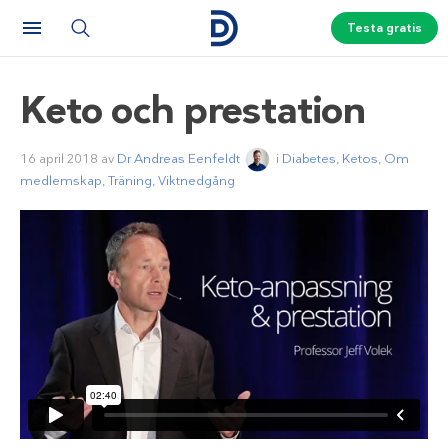
Testa gratis
Keto och prestation
16 april 2018
av
Dr Andreas Eenfeldt
i
Diabetes
,
Ketos
,
Om
medlemskap
,
Träning
,
Viktnedgång