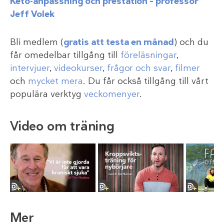
Keto-anpassning och prestation – professor
Jeff Volek
Bli medlem (
gratis att testa en månad
) och du
får omedelbar tillgång till
föreläsningar
,
intervjuer
,
videokurser
,
frågor och svar
,
filmer
och
mycket mera
. Du får också tillgång till vårt
populära verktyg
veckomenyer
.
Video om träning
Mer