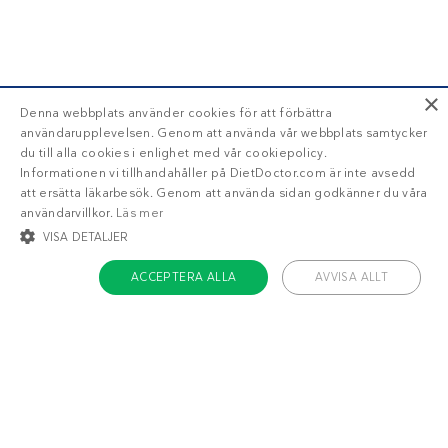
×
Denna webbplats använder cookies för att förbättra
användarupplevelsen. Genom att använda vår webbplats samtycker
du till alla cookies i enlighet med vår cookiepolicy.
Informationen vi tillhandahåller på DietDoctor.com är inte avsedd
att ersätta läkarbesök. Genom att använda sidan godkänner du våra
användarvillkor.
Läs mer
VISA DETALJER
ACCEPTERA ALLA
AVVISA ALLT
STRIKT NÖDVÄNDIGT
INRIKTNING
FUNKTIONER
OKLASSIFICERADE
Om Diet Doctor
Strikt nödvändigt
Inriktning
Funktioner
Jobba hos oss