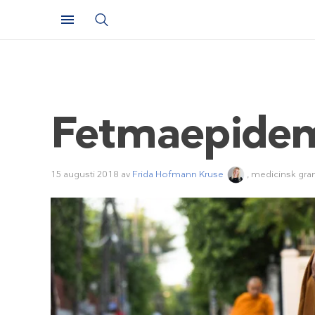
Fetmaepidem
15 augusti 2018
av
Frida Hofmann Kruse
, medicinsk gra