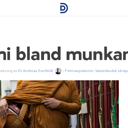
i bland munkar 
nskning av
Dr Andreas Eenfeldt
i
Fetmaepidemin
,
Västerländsk skrä