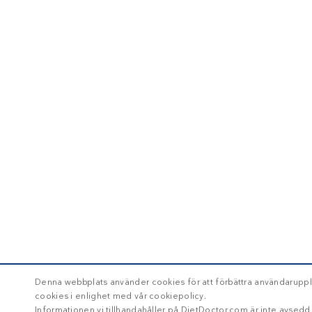
Denna webbplats använder cookies för att förbättra användaruppl
cookies i enlighet med vår cookiepolicy.
Informationen vi tillhandahåller på DietDoctor.com är inte avsed