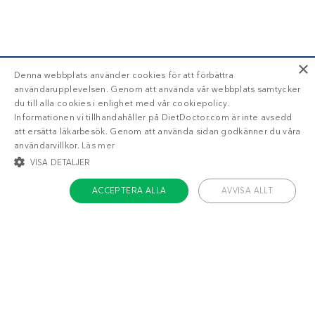
×
Denna webbplats använder cookies för att förbättra
användarupplevelsen. Genom att använda vår webbplats samtycker
du till alla cookies i enlighet med vår cookiepolicy.
Informationen vi tillhandahåller på DietDoctor.com är inte avsedd
att ersätta läkarbesök. Genom att använda sidan godkänner du våra
användarvillkor.
Läs mer
VISA DETALJER
ACCEPTERA ALLA
AVVISA ALLT
STRIKT NÖDVÄNDIGT
INRIKTNING
FUNKTIONER
OKLASSIFICERADE
Om Diet Doctor
Strikt nödvändigt
Inriktning
Funktioner
Jobba hos oss