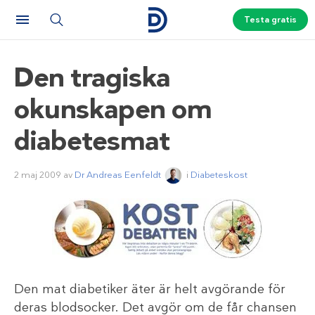
Testa gratis
Den tragiska
okunskapen om
diabetesmat
2 maj 2009
av
Dr Andreas Eenfeldt
i
Diabeteskost
Den mat diabetiker äter är helt avgörande för
deras blodsocker. Det avgör om de får chansen