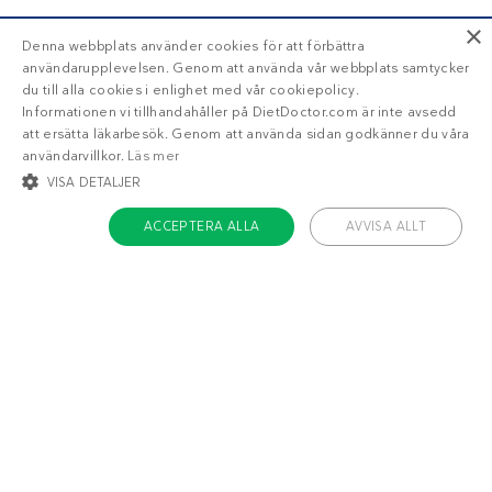
×
Denna webbplats använder cookies för att förbättra
användarupplevelsen. Genom att använda vår webbplats samtycker
du till alla cookies i enlighet med vår cookiepolicy.
Informationen vi tillhandahåller på DietDoctor.com är inte avsedd
att ersätta läkarbesök. Genom att använda sidan godkänner du våra
användarvillkor.
Läs mer
VISA DETALJER
ACCEPTERA ALLA
AVVISA ALLT
STRIKT NÖDVÄNDIGT
INRIKTNING
FUNKTIONER
OKLASSIFICERADE
Om Diet Doctor
Strikt nödvändigt
Inriktning
Funktioner
Jobba hos oss
Oklassificerade
Support
Teamet
Strikt nödvändiga kakor tillåter kärnwebbplatsfunktioner som
användarinloggning och kontohantering. Webbplatsen kan inte användas