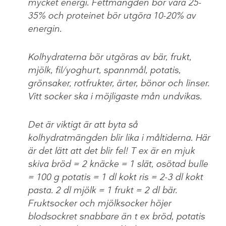
mycket energi. Fettmängden bör vara 25-
35% och proteinet bör utgöra 10-20% av
energin.
Kolhydraterna bör utgöras av bär, frukt,
mjölk, fil/yoghurt, spannmål, potatis,
grönsaker, rotfrukter, ärter, bönor och linser.
Vitt socker ska i möjligaste mån undvikas.
Det är viktigt är att byta så
kolhydratmängden blir lika i måltiderna. Här
är det lätt att det blir fel! T ex är en mjuk
skiva bröd = 2 knäcke = 1 slät, osötad bulle
= 100 g potatis = 1 dl kokt ris = 2-3 dl kokt
pasta. 2 dl mjölk = 1 frukt = 2 dl bär.
Fruktsocker och mjölksocker höjer
blodsockret snabbare än t ex bröd, potatis