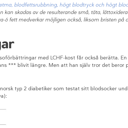
etma, blodfettsrubbning, högt blodtryck och högt blo
en kan skadas av de resulterande små, täta, lättoxider
ga-6 fett medverkar möjligen också, liksom bristen på 
gar
soförbättringar med LCHF-kost får också berätta. En a
s *** blivit längre. Men att han själv tror det beror 
norsk typ 2 diabetiker som testat sitt blodsocker und
a):