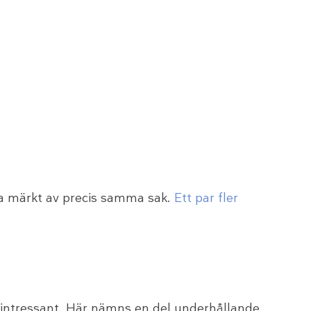
dra märkt av precis samma sak.
Ett par fler
å intressant. Här nämns en del underhållande