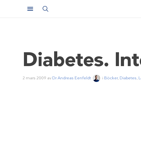
Diabetes. Int
2 mars 2009
av
Dr Andreas Eenfeldt
i
Böcker
,
Diabetes
,
L