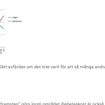
 lätt avfärdas om det inte varit för att så många an
ga framsteg” görs inom området diabeteskost är ocks