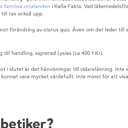
ps famösa uttalanden
i Kalla Fakta. Vad läkemedelsfö
 till tas också upp.
mot förändring av status quo. Även om det leder till 
ill handling, signerad Lysias (ca 400 f.Kr).
 i slutet är det hänvisningar till vidareläsning. In
de kunnat vara mycket värdefullt. Inte minst för att v
betiker?