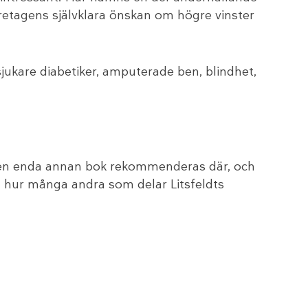
retagens självklara önskan om högre vinster
sjukare diabetiker, amputerade ben, blindhet,
te en enda annan bok rekommenderas där, och
isa hur många andra som delar Litsfeldts