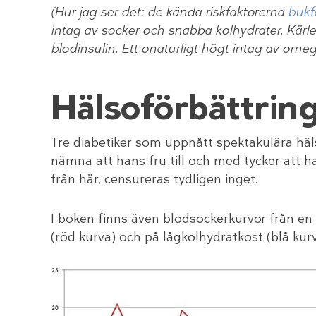
(Hur jag ser det: de kända riskfaktorerna
bukf
intag av socker och snabba kolhydrater. Kärl
blodinsulin. Ett onaturligt högt intag av ome
Hälsoförbättrin
Tre diabetiker som uppnått spektakulära häl
nämna att hans fru till och med tycker att han
från här, censureras tydligen inget.
I boken finns även blodsockerkurvor från en 
(röd kurva) och på lågkolhydratkost (blå kurv