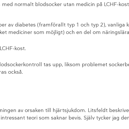
och med normalt blodsocker utan medicin på LCHF-kost
 av diabetes (framförallt typ 1 och typ 2), vanliga k
ycket mediciner som möjligt) och en del om näringslära
 LCHF-kost.
 blodsockerkontroll tas upp, liksom problemet socker
ras också.
ningen av orsaken till hjärtsjukdom. Litsfeldt beskri
ressant teori som saknar bevis. Själv tycker jag de