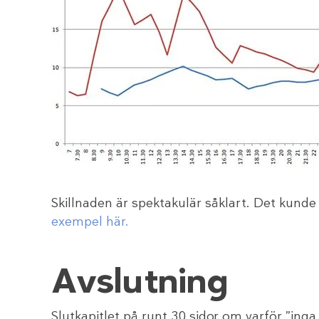
Skillnaden är spektakulär såklart. Det kunde
exempel här.
Avslutning
Slutkapitlet på runt 30 sidor om varför ”in