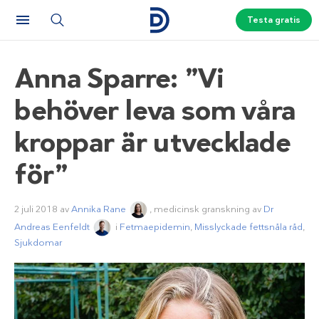
Testa gratis
Anna Sparre: ”Vi
behöver leva som våra
kroppar är utvecklade
för”
2 juli 2018
av
Annika Rane
, medicinsk granskning av
Dr
Andreas Eenfeldt
i
Fetmaepidemin
,
Misslyckade fettsnåla råd
,
Sjukdomar