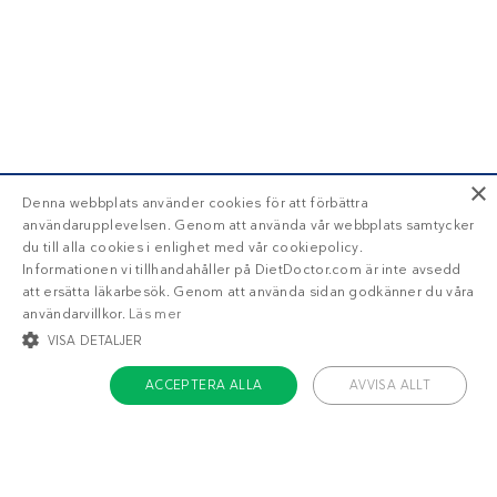
×
Denna webbplats använder cookies för att förbättra
användarupplevelsen. Genom att använda vår webbplats samtycker
du till alla cookies i enlighet med vår cookiepolicy.
Informationen vi tillhandahåller på DietDoctor.com är inte avsedd
att ersätta läkarbesök. Genom att använda sidan godkänner du våra
användarvillkor.
Läs mer
VISA DETALJER
ACCEPTERA ALLA
AVVISA ALLT
STRIKT NÖDVÄNDIGT
INRIKTNING
FUNKTIONER
OKLASSIFICERADE