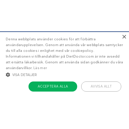
×
Denna webbplats använder cookies för att förbättra
användarupplevelsen. Genom att använda vår webbplats samtycker
du till alla cookies i enlighet med vår cookiepolicy.
Informationen vi tillhandahåller på DietDoctor.com är inte avsedd
att ersätta läkarbesök. Genom att använda sidan godkänner du våra
användarvillkor.
Läs mer
VISA DETALJER
ACCEPTERA ALLA
AVVISA ALLT
STRIKT NÖDVÄNDIGT
INRIKTNING
FUNKTIONER
OKLASSIFICERADE
Om Diet Doctor