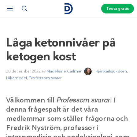
Testa gratis
Låga ketonnivåer på
ketogen kost
28 december 2022
av
Madeleine Carlman
i
Hjärtkärlsjukdom
,
Läkemedel
,
Professorn svarar
Välkommen till
Professorn svarar
! I
denna frågespalt är det våra
medlemmar som ställer frågorna och
Fredrik Nyström, professor i
internmedicin och endokrinologi, som