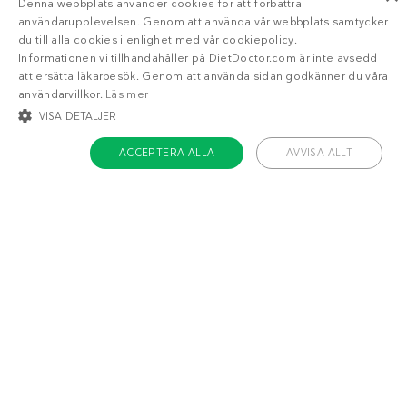
Denna webbplats använder cookies för att förbättra
användarupplevelsen. Genom att använda vår webbplats samtycker
du till alla cookies i enlighet med vår cookiepolicy.
Informationen vi tillhandahåller på DietDoctor.com är inte avsedd
att ersätta läkarbesök. Genom att använda sidan godkänner du våra
användarvillkor.
Läs mer
VISA DETALJER
ACCEPTERA ALLA
AVVISA ALLT
STRIKT NÖDVÄNDIGT
INRIKTNING
FUNKTIONER
OKLASSIFICERADE
Om Diet Doctor
Strikt nödvändigt
Inriktning
Funktioner
Jobba hos oss
Oklassificerade
Support
Teamet
Strikt nödvändiga kakor tillåter kärnwebbplatsfunktioner som
användarinloggning och kontohantering. Webbplatsen kan inte användas
ordentligt utan strikt nödvändiga cookies.