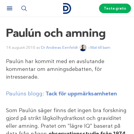
Testa gratis
Paulún och amning
14 augusti 2010
av
Dr Andreas Eenfeldt
i
Mat till barn
Paulún har kommit med en avslutande
kommentar om amningsdebatten, för
intresserade.
Paulúns blogg:
Tack för uppmärksamheten
Som Paulún säger finns det ingen bra forskning
gjord på strikt lågkolhydratkost och graviditet
eller amning. Pratet om ”lägre IQ” baserat på
data från någon
observationsstudie från 1974