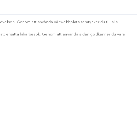
evelsen. Genom att använda vår webbplats samtycker du till alla
d att ersätta läkarbesök. Genom att använda sidan godkänner du våra
OKLASSIFICERADE
ikt nödvändigt
Inriktning
Funktioner
Oklassificerade
oggning och kontohantering. Webbplatsen kan inte användas ordentligt utan strikt nöd
ång
Beskrivning
Håll dig uppdaterad
ånad
dag
This cookie shows whether user closed the App Banner prompt
Gör som över 500 000 andra – få vårt ny
år
Används för att bestämma en användares inkludering i ett experiment och utg
i.