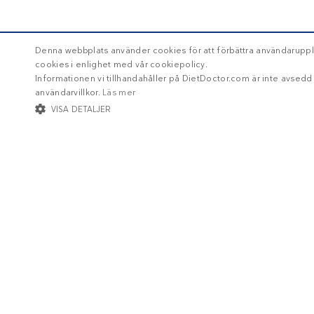
Denna webbplats använder cookies för att förbättra användaruppl
cookies i enlighet med vår cookiepolicy.
Informationen vi tillhandahåller på DietDoctor.com är inte avsed
användarvillkor.
Läs mer
VISA DETALJER
STRIKT NÖDVÄNDIGT
INRIKTNING
FUNKTIONER
Str
Strikt nödvändiga kakor tillåter kärnwebbplatsfunktioner som användarinl
Namn
/ Domän
Utg
Om Diet Doctor
ckdc-premium
.dietdoctor.com
1 m
Jobba hos oss
app-banner
.dietdoctor.dev.dietdoctor.com
1 
_gaexp
Google LLC
1 
Support
dietdoctor.com