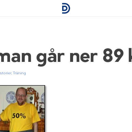
an går ner 89 k
torier
,
Träning