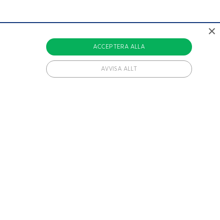
×
ACCEPTERA ALLA
AVVISA ALLT
vändiga cookies.
hetsbrev varje vecka.
ången av experiment som en användare har inkluderats