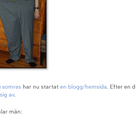
 i somras
har nu startat
en blogg/hemsida
. Efter en 
sig av
.
alar män: