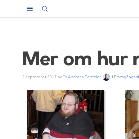
Mer om hur m
2 september 2011
av
Dr Andreas Eenfeldt
i
Framgångshis