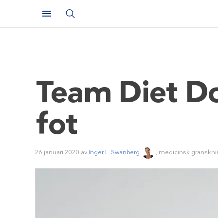
Team Diet Do
fot
26 januari 2020
av
Inger L. Swanberg
, medicinsk granskni