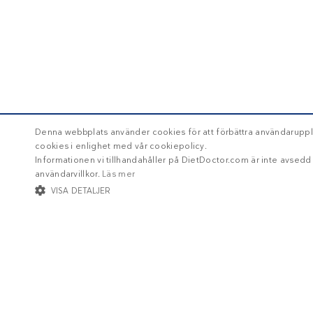
Denna webbplats använder cookies för att förbättra användaruppl
cookies i enlighet med vår cookiepolicy.
Informationen vi tillhandahåller på DietDoctor.com är inte avsed
användarvillkor.
Läs mer
VISA DETALJER
STRIKT NÖDVÄNDIGT
INRIKTNING
FUNKTIONER
Str
Strikt nödvändiga kakor tillåter kärnwebbplatsfunktioner som användarinl