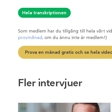
Hela transkriptionen
Som medlem har du tillgång till hela vårt vid
provmånad
, om du ännu inte är medlem!)
Prova en månad gratis och se hela vide
Fler intervjuer