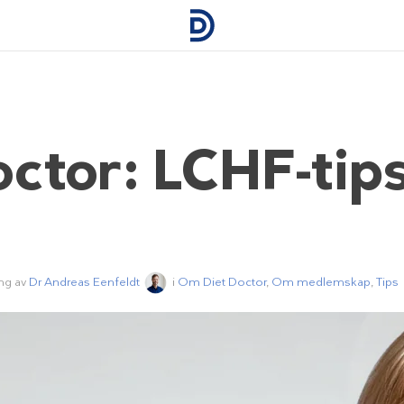
ctor: LCHF-tip
ng av
Dr Andreas Eenfeldt
i
Om Diet Doctor
,
Om medlemskap
,
Tips