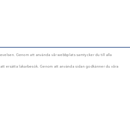
evelsen. Genom att använda vår webbplats samtycker du till alla
d att ersätta läkarbesök. Genom att använda sidan godkänner du våra
OKLASSIFICERADE
ikt nödvändigt
Inriktning
Funktioner
Oklassificerade
oggning och kontohantering. Webbplatsen kan inte användas ordentligt utan strikt nöd