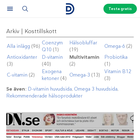
Testa gratis
Arkiv | Kosttillskott
Coenzym
Hälsobluffar
Alla inlägg
(96)
Omega-6
(2)
Q10
(1)
(19)
Antioxidanter
D-vitamin
Multivitamin
Probiotika
(3)
(40)
(2)
(1)
Exogena
Vitamin B12
C-vitamin
(2)
Omega-3
(13)
ketoner
(4)
(3)
Se även
:
D-vitamin huvudsida
,
Omega 3 huvudsida
,
Rekommenderade hälsoprodukter