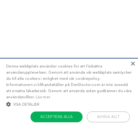
×
Denna webbplats använder cookies för att förbättra
användarupplevelsen. Genom att använda vår webbplats samtycker
du till alla cookies i enlighet med vår cookiepolicy.
Informationen vi tillhandahåller på DietDoctor.com är inte avsedd
att ersätta läkarbesök. Genom att använda sidan godkänner du våra
användarvillkor.
Läs mer
VISA DETALJER
ACCEPTERA ALLA
AVVISA ALLT
STRIKT NÖDVÄNDIGT
INRIKTNING
FUNKTIONER