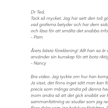
Dr Ted,
Tack så mycket. Jag har sett den två gå
vad graferna betyder och har dem sida 
och läsa för att smälta det snabba inf
– Pam
Årets bästa föreläsning! Allt han sa är o
använder sin kunskap för att bota rikt
– Nancy
Bra video. Jag tyckte om hur han komp
Ja visst, det finns inget sätt man kan få
precis som många andra på denna he
inom andra så att det gick snabbt var
sammanfattning av studier som jag r
flera delar som jag behöver förbättra