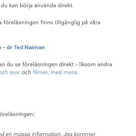
du kan börja använda direkt.
 föreläsningen finns tillgänglig på våra
pp – dr Ted Naiman
kan du se föreläsningen direkt – liksom andra
och svar
och
filmer
,
med mera
.
öreläsningen:
ed en massa information. Jag kommer