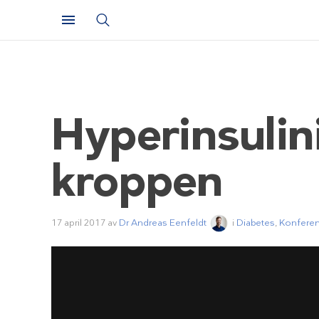
Hyperinsulini
kroppen
17 april 2017
av
Dr Andreas Eenfeldt
i
Diabetes
,
Konferen