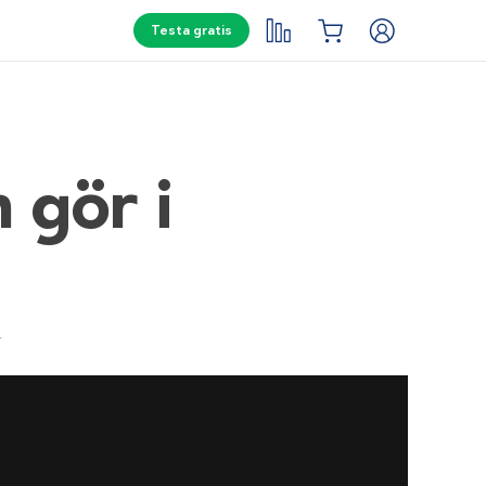
Testa gratis
 gör i
r