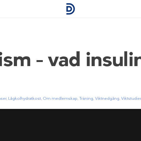
sm – vad insulin
ser
,
Lågkolhydratkost
,
Om medlemskap
,
Träning
,
Viktnedgång
,
Viktstudie