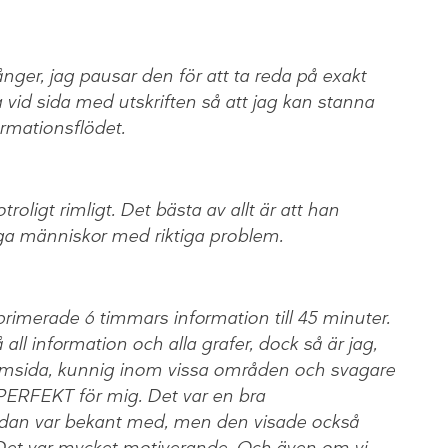
nger, jag pausar den för att ta reda på exakt
vid sida med utskriften så att jag kan stanna
ormationsflödet.
troligt rimligt. Det bästa av allt är att han
iga människor med riktiga problem.
rimerade 6 timmars information till 45 minuter.
 all information och alla grafer, dock så är jag,
msida, kunnig inom vissa områden och svagare
 PERFEKT för mig. Det var en bra
edan var bekant med, men den visade också
. Det var mycket motiverande. Och även om vi