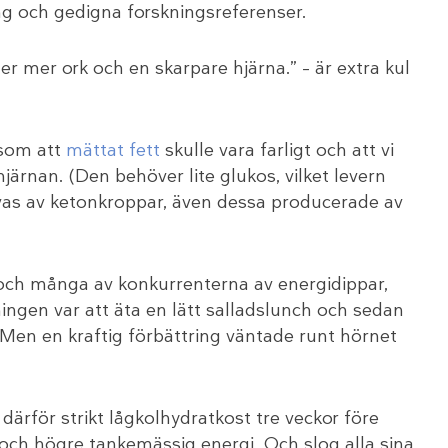
ng och gedigna forskningsreferenser.
er mer ork och en skarpare hjärna.” – är extra kul
 som att
mättat fett
skulle vara farligt och att vi
 hjärnan. (Den behöver lite glukos, vilket levern
drivas av ketonkroppar, även dessa producerade av
och många av konkurrenterna av energidippar,
ingen var att äta en lätt salladslunch och sedan
Men en kraftig förbättring väntade runt hörnet
 därför strikt lågkolhydratkost tre veckor före
e och högre tankemässig energi. Och slog alla sina