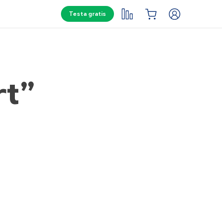
Testa gratis
rt”