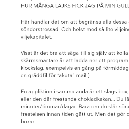
HUR MÅNGA LAJKS FICK JAG PÅ MIN GULL
Här handlar det om att begränsa alla dessa dig
sönderstressad. Och helst med så lite viljei
viljekapitalet.
Visst är det bra att säga till sig själv att 
skärmsmartare är att ladda ner ett program
klockslag, exempelvis en gång på förmidda
en gräddfil för “akuta” mail.)
En appliktion i samma anda är ett slags box, 
eller den där frestande chokladkakan… Du lå
minuter/timmar/dagar. Bara om du slår sö
frestelsen innan tiden gått ut. Men det gör du
boxar..