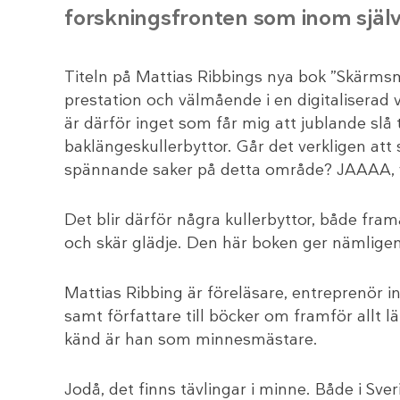
forskningsfronten som inom själ
Titeln på Mattias Ribbings nya bok ”Skärmsm
prestation och välmående i en digitaliserad 
är därför inget som får mig att jublande slå 
baklängeskullerbyttor. Går det verkligen att
spännande saker på detta område? JAAAA, vi
Det blir därför några kullerbyttor, både fra
och skär glädje. Den här boken ger nämlige
Mattias Ribbing är föreläsare, entreprenör 
samt författare till böcker om framför allt 
känd är han som minnesmästare.
Jodå, det finns tävlingar i minne. Både i Sv