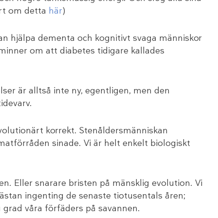
kort om detta
här
)
kan hjälpa dementa och kognitivt svaga människor
åminner om att diabetes tidigare kallades
er är alltså inte ny, egentligen, men den
idevarv.
olutionärt korrekt. Stenåldersmänniskan
matförråden sinade. Vi är helt enkelt biologiskt
en. Eller snarare bristen på mänsklig evolution. Vi
nästan ingenting de senaste tiotusentals åren;
g grad våra förfäders på savannen.