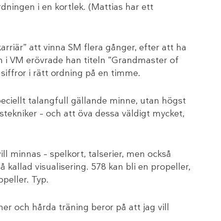
ningen i en kortlek. (Mattias har ett
rriär” att vinna SM flera gånger, efter att ha
ch i VM erövrade han titeln ”Grandmaster of
iffror i rätt ordning på en timme.
eciellt talangfull gällande minne, utan högst
estekniker – och att öva dessa väldigt mycket,
ll minnas – spelkort, talserier, men också
Så kallad visualisering. 578 kan bli en propeller,
peller. Typ.
er och hårda träning beror på att jag vill