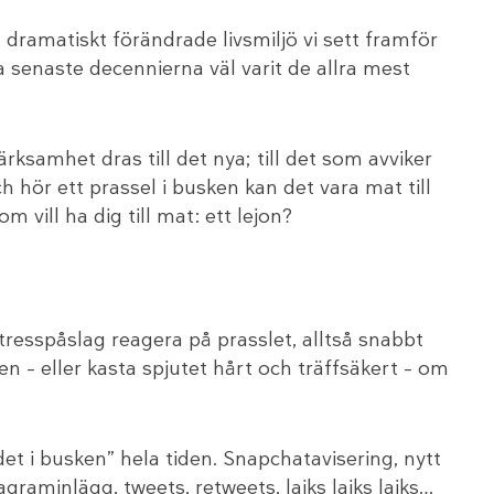
 dramatiskt förändrade livsmiljö vi sett framför
a senaste decennierna väl varit de allra mest
rksamhet dras till det nya; till det som avviker
h hör ett prassel i busken kan det vara mat till
 vill ha dig till mat: ett lejon?
resspåslag reagera på prasslet, alltså snabbt
 – eller kasta spjutet hårt och träffsäkert – om
t i busken” hela tiden. Snapchatavisering, nytt
agraminlägg, tweets, retweets, lajks lajks lajks…