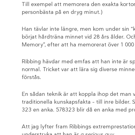
Till exempel att memorera den exakta kortord
personbästa på en dryg minut.)
Han tävlar inte längre, men kom under sin “ka
börjat hårdträna minnet vid 28 års ålder. O
Memory”, efter att ha memorerat över 1 000 s
Ribbing hävdar med emfas att han inte är sp
normal. Tricket var att lära sig diverse minn
förstås.
En sådan teknik är att koppla ihop det man vi
traditionella kunskapsfakta – till inre bilder. 
323 en anka. 578323 blir då en anka med pro
Att jag lyfter fram Ribbings extremprestation
understryka att han är
a serious guy
.