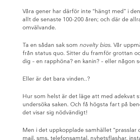
Våra gener har därför inte “hängt med” i den
allt de senaste 100-200 åren; och där de allr
omvälvande.
Ta en sådan sak som
novelty bias
. Vår uppmä
från status quo. Sitter du framför grottan oc
dig – en rapphöna? en kanin? – eller någon som
Eller är det bara vinden..?
Hur som helst är det läge att med adekvat st
undersöka saken. Och få högsta fart på benen
det visar sig nödvändigt!
Men i det uppkopplade samhället “prasslar de
mail, sms, telefonsamtal, nyhetsflashar, inst