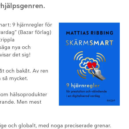
vhjälpsgenren.
art: 9 hjärnregler för
vardag” (Bazar förlag)
trippla
 säga nya och
sar det sig!
måt och bakåt. Av ren
n så mycket.
inom hälsoprodukter
lärande. Men mest
erige och globalt, med noga preciserade grenar.