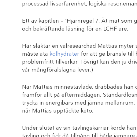
processad livserfarenhet, logiska resonema
Ett av kapitlen – “Hjärnregel 7. Ät mat som g
och bekräftande läsning för en LCHF:are.
Här slaktar en välresearchad Mattias myter
måste äta
kolhydrater
för att ge bränsle till
problemfritt tillverkar. I övrigt kan den ju 
vår mångföralslagna lever.)
När Mattias minnestävlade, drabbades han 
framför allt på eftermiddagen. Standardlösn
trycka in energibars med jämna mellanrum. 
när Mattias upptäckte keto.
Under slutet av sin tävlingskarriär körde han
tävling och fick då tillgång till både jämnar