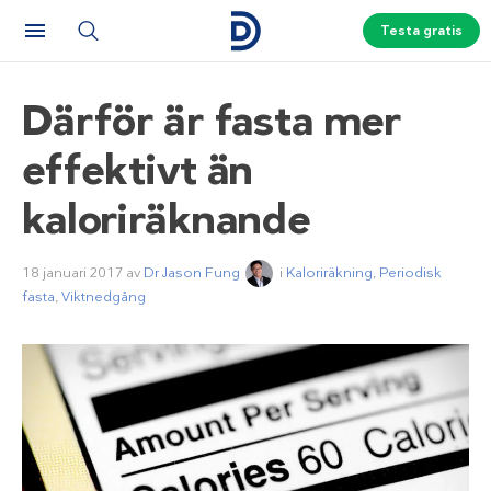
Testa gratis
Därför är
fasta mer
effektivt
än
kaloriräknande
18 januari 2017
av
Dr Jason Fung
i
Kaloriräkning
,
Periodisk
fasta
,
Viktnedgång