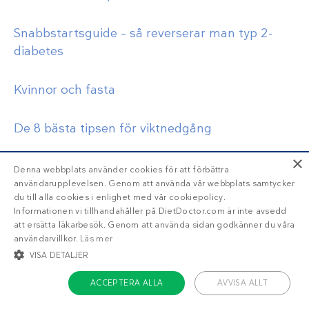
Snabbstartsguide – så reverserar man typ 2-
diabetes
Kvinnor och fasta
De 8 bästa tipsen för viktnedgång
×
Mer med dr Fung
Denna webbplats använder cookies för att förbättra
användarupplevelsen. Genom att använda vår webbplats samtycker
Dr Fung har sin egen blogg på
du till alla cookies i enlighet med vår cookiepolicy.
Informationen vi tillhandahåller på DietDoctor.com är inte avsedd
intensivedietarymanagement.com
. Han är
att ersätta läkarbesök. Genom att använda sidan godkänner du våra
också aktiv på
Twitter
.
användarvillkor.
Läs mer
VISA DETALJER
Jason Fungs bok
The Obesity Code
finns
ACCEPTERA ALLA
AVVISA ALLT
tillgänglig på
Bokus
.