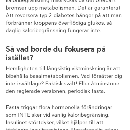
kaloribegränsning misslyckas då det ofelbart
bromsar upp metabolismen. Det är garanterat.
Att reversera typ 2-diabetes hänger på att man
förbränner kroppens överflödiga glukos, så
daglig kaloribegränsning fungerar inte.
Så vad borde du
fokusera
på
istället?
Hemligheten till långsiktig viktminskning är att
bibehålla basalmetabolismen. Vad försätter dig
inte i svältläge? Faktisk svält! Eller åtminstone
den reglerade versionen, periodisk fasta.
Fasta triggar flera hormonella förändringar
som INTE sker vid vanlig kaloribegränsing.
Insulinet störtdyker, vilket hjälper till att
förhindra insulinresistens. Noradrenalin stiger,