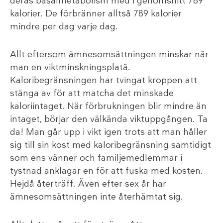
deras basalmetabolism med i genomsnitt 789
kalorier. De förbränner alltså 789 kalorier
mindre per dag varje dag.
Allt eftersom ämnesomsättningen minskar når
man en viktminskningsplatå.
Kaloribegränsningen har tvingat kroppen att
stänga av för att matcha det minskade
kaloriintaget. När förbrukningen blir mindre än
intaget, börjar den välkända viktuppgången. Ta
da! Man går upp i vikt igen trots att man håller
sig till sin kost med kaloribegränsning samtidigt
som ens vänner och familjemedlemmar i
tystnad anklagar en för att fuska med kosten.
Hejdå återträff. Även efter sex år har
ämnesomsättningen inte återhämtat sig.