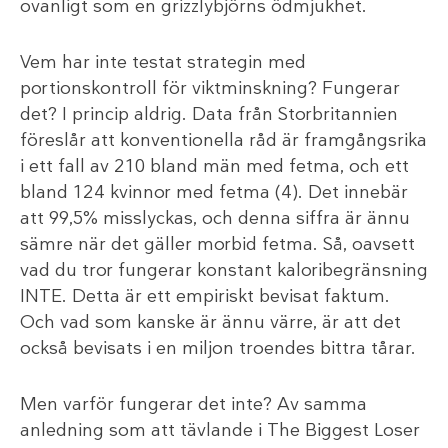
ovanligt som en grizzlybjörns ödmjukhet.
Vem har inte testat strategin med
portionskontroll för viktminskning? Fungerar
det? I princip aldrig. Data från Storbritannien
föreslår att konventionella råd är framgångsrika
i ett fall av 210 bland män med fetma, och ett
bland 124 kvinnor med fetma (4). Det innebär
att 99,5% misslyckas, och denna siffra är ännu
sämre när det gäller morbid fetma. Så, oavsett
vad du tror fungerar konstant kaloribegränsning
INTE. Detta är ett empiriskt bevisat faktum.
Och vad som kanske är ännu värre, är att det
också bevisats i en miljon troendes bittra tårar.
Men varför fungerar det inte? Av samma
anledning som att tävlande i The Biggest Loser