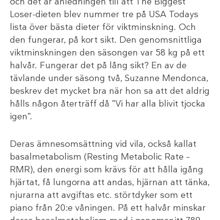
och det är anledningen till att The Biggest
Loser-dieten blev nummer tre på USA Todays
lista över bästa dieter för viktminskning. Och
den fungerar, på kort sikt. Den genomsnittliga
viktminskningen den säsongen var 58 kg på ett
halvår. Fungerar det på lång sikt? En av de
tävlande under säsong två, Suzanne Mendonca,
beskrev det mycket bra när hon sa att det aldrig
hålls någon återträff då ”Vi har alla blivit tjocka
igen”.
Deras ämnesomsättning vid vila, också kallat
basalmetabolism (Resting Metabolic Rate –
RMR), den energi som krävs för att hålla igång
hjärtat, få lungorna att andas, hjärnan att tänka,
njurarna att avgiftas etc. störtdyker som ett
piano från 20:e våningen. På ett halvår minskar