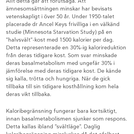
Allt detta går att förutsäga. Att
ämnesomsättningen minskar har bevisats
vetenskapligt i över 50 år. Under 1950-talet
placerade dr Ancel Keys frivilliga i en välkänd
studie (Minnesota Starvation Study) på en
”halvsvält”-kost med 1500 kalorier per dag.
Detta representerade en 30%-ig kalorireduktion
från deras tidigare kost. Som svar minskade
deras basalmetabolism med ungefär 30% i
jämförelse med deras tidigare kost. De kände
sig kalla, trötta och hungriga. När de gick
tillbaka till sin tidigare kosthållning kom hela
deras vikt tillbaka.
Kaloribegränsning fungerar bara kortsiktigt,
innan basalmetabolismen sjunker som respons.
Detta kallas ibland ”svältläge”. Daglig