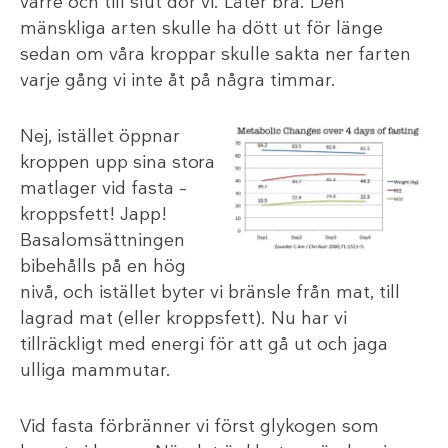
värre och till slut dör vi. Låter bra. Den
mänskliga arten skulle ha dött ut för länge
sedan om våra kroppar skulle sakta ner farten
varje gång vi inte åt på några timmar.
Nej, istället öppnar
kroppen upp sina stora
matlager vid fasta –
kroppsfett! Japp!
Basalomsättningen
bibehålls på en hög
nivå, och istället byter vi bränsle från mat, till
lagrad mat (eller kroppsfett). Nu har vi
tillräckligt med energi för att gå ut och jaga
ulliga mammutar.
Vid fasta förbränner vi först glykogen som