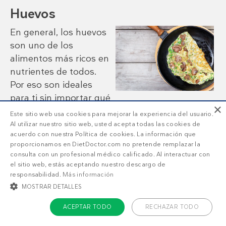
Huevos
En general, los huevos
son uno de los
alimentos más ricos en
nutrientes de todos.
Por eso son ideales
para ti sin importar qué
×
sigas.
Este sitio web usa cookies para mejorar la experiencia del usuario.
Al utilizar nuestro sitio web, usted acepta todas las cookies de
acuerdo con nuestra Política de cookies. La información que
Debido a su alto contenido en grasas, proteínas
proporcionamos en DietDoctor.com no pretende remplazar la
y micronutrientes, son perfectos para ganar
consulta con un profesional médico calificado. Al interactuar con
peso. Una de las mejores cosas de los huevos
el sitio web, estás aceptando nuestro descargo de
responsabilidad.
Más información
es que puedes prepararlos de muchas maneras
MOSTRAR DETALLES
diferentes, y con cada una puedes disfrutarlos
como un alimento completamente nuevo. Así
ACEPTAR TODO
RECHAZAR TODO
que no dudes en incluir muchos de ellos en tu