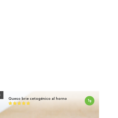
3
Queso brie cetogénico al horno
1
g