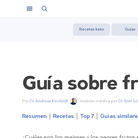
Recetas keto
Guías
Guía sobre f
Por
Dr. Andreas Eenfeldt
, revisión médica por
Dr. Bret S
Resumen
Recetas
Top 7
Guías similar
¿Cuáles son los mejores y los peores frutos