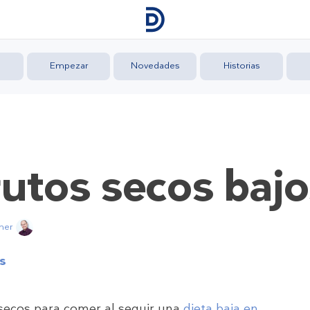
Empezar
Novedades
Historias
rutos secos baj
cher
es
 secos para comer al seguir una
dieta baja en