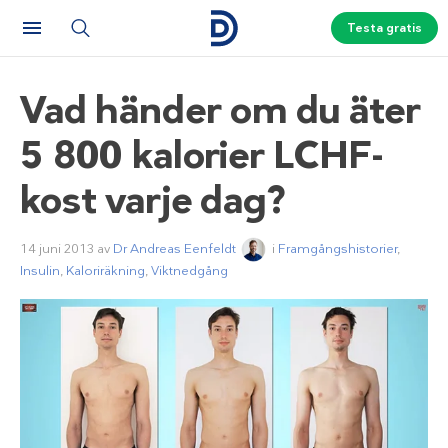
Testa gratis
Vad händer om du äter
5 800 kalorier LCHF-
kost varje dag?
14 juni 2013
av
Dr Andreas Eenfeldt
i
Framgångshistorier
,
Insulin
,
Kaloriräkning
,
Viktnedgång