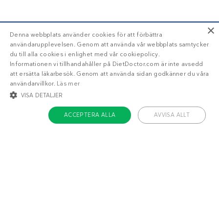
×
Denna webbplats använder cookies för att förbättra
användarupplevelsen. Genom att använda vår webbplats samtycker
du till alla cookies i enlighet med vår cookiepolicy.
Informationen vi tillhandahåller på DietDoctor.com är inte avsedd
att ersätta läkarbesök. Genom att använda sidan godkänner du våra
användarvillkor.
Läs mer
VISA DETALJER
ACCEPTERA ALLA
AVVISA ALLT
STRIKT NÖDVÄNDIGT
INRIKTNING
FUNKTIONER
OKLASSIFICERADE
Om Diet Doctor
Strikt nödvändigt
Inriktning
Funktioner
Jobba hos oss
Oklassificerade
Support