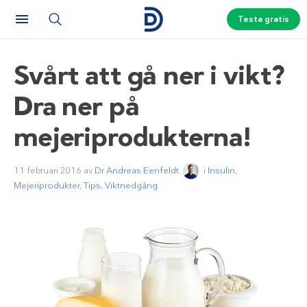
Testa gratis
Svårt att gå ner i vikt?
Dra ner på
mejeriprodukterna!
11 februari 2016
av
Dr Andreas Eenfeldt
i
Insulin
,
Mejeriprodukter
,
Tips
,
Viktnedgång