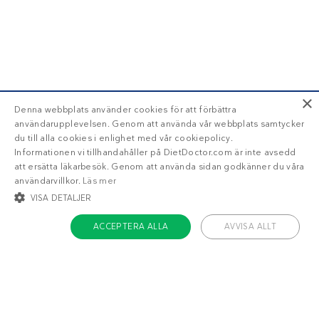
×
Denna webbplats använder cookies för att förbättra
användarupplevelsen. Genom att använda vår webbplats samtycker
du till alla cookies i enlighet med vår cookiepolicy.
Informationen vi tillhandahåller på DietDoctor.com är inte avsedd
att ersätta läkarbesök. Genom att använda sidan godkänner du våra
användarvillkor.
Läs mer
VISA DETALJER
ACCEPTERA ALLA
AVVISA ALLT
STRIKT NÖDVÄNDIGT
INRIKTNING
FUNKTIONER
OKLASSIFICERADE