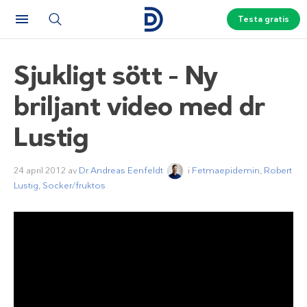
Testa gratis
Sjukligt sött – Ny
briljant video med dr
Lustig
24 april 2012
av
Dr Andreas Eenfeldt
i
Fetmaepidemin
,
Robert
Lustig
,
Socker/fruktos