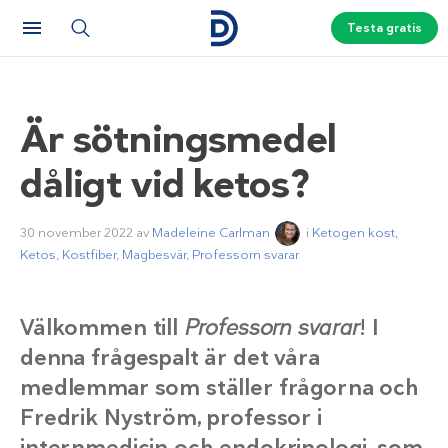
Testa gratis
Är sötningsmedel
dåligt vid ketos?
30 november 2022
av
Madeleine Carlman
i
Ketogen kost
,
Ketos
,
Kostfiber
,
Magbesvär
,
Professorn svarar
Välkommen till
Professorn svarar
! I
denna frågespalt är det våra
medlemmar som ställer frågorna och
Fredrik Nyström, professor i
internmedicin och endokrinologi, som