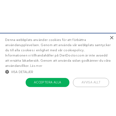
×
Denna webbplats använder cookies för att förbättra
användarupplevelsen. Genom att använda vår webbplats samtycker
du till alla cookies i enlighet med vår cookiepolicy.
Informationen vi tillhandahåller på DietDoctor.com är inte avsedd
att ersätta läkarbesök. Genom att använda sidan godkänner du våra
användarvillkor.
Läs mer
VISA DETALJER
ACCEPTERA ALLA
AVVISA ALLT
STRIKT NÖDVÄNDIGT
INRIKTNING
FUNKTIONER
OKLASSIFICERADE