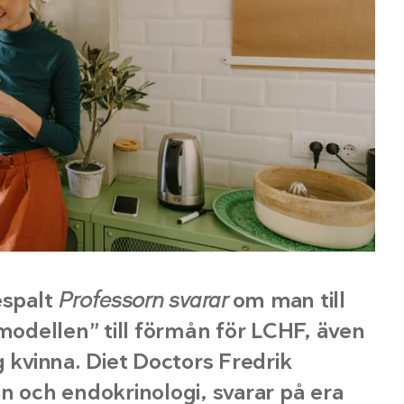
espalt
Professorn svarar
om man till
smodellen” till förmån för LCHF, även
g kvinna. Diet Doctors Fredrik
n och endokrinologi, svarar på era