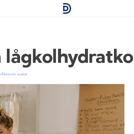
a lågkolhydratk
ofessorn svarar