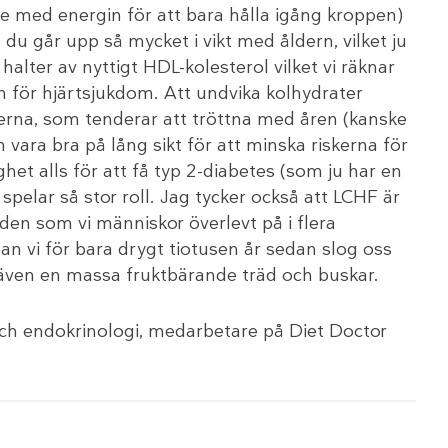
te med energin för att bara hålla igång kroppen)
du går upp så mycket i vikt med åldern, vilket ju
alter av nyttigt HDL-kolesterol vilket vi räknar
en för hjärtsjukdom. Att undvika kolhydrater
erna, som tenderar att tröttna med åren (kanske
vara bra på lång sikt för att minska riskerna för
het alls för att få typ 2-diabetes (som ju har en
spelar så stor roll. Jag tycker också att LCHF är
den som vi människor överlevt på i flera
n vi för bara drygt tiotusen år sedan slog oss
även en massa fruktbärande träd och buskar.
 och endokrinologi, medarbetare på Diet Doctor