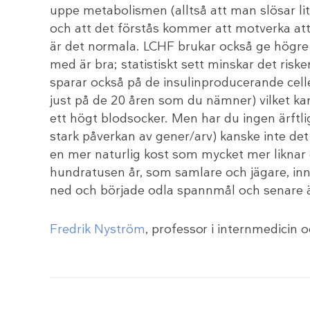
uppe metabolismen (alltså att man slösar li
och att det förstås kommer att motverka att 
är det normala. LCHF brukar också ge högre h
med är bra; statistiskt sett minskar det risk
sparar också på de insulinproducerande cell
just på de 20 åren som du nämner) vilket kan 
ett högt blodsocker. Men har du ingen ärftlig
stark påverkan av gener/arv) kanske inte det 
en mer naturlig kost som mycket mer liknar 
hundratusen år, som samlare och jägare, inna
ned och började odla spannmål och senare 
Fredrik Nyström
, professor i internmedicin