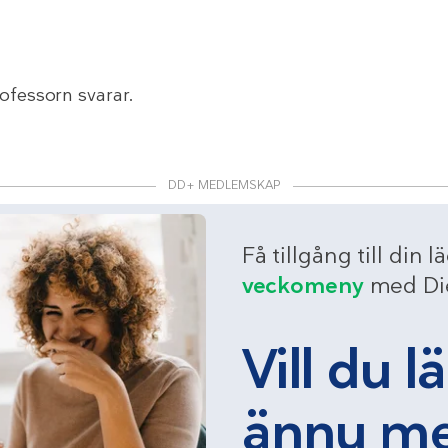
rofessorn svarar.
DD+ MEDLEMSKAP
Få tillgång till din l
veckomeny
med Die
Vill du l
ännu m