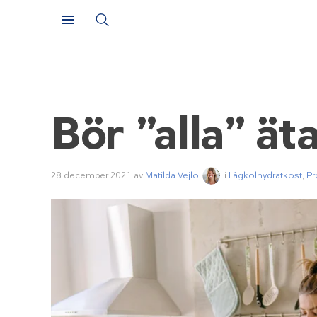
Bör ”alla” ät
28 december 2021
av
Matilda Vejlo
i
Lågkolhydratkost
,
Pr