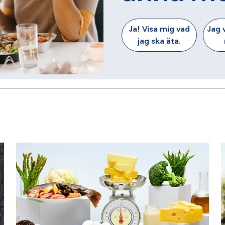
Ja! Visa mig vad
Jag v
jag ska äta.