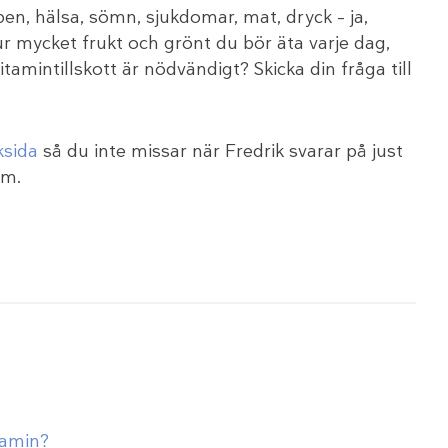
n, hälsa, sömn, sjukdomar, mat, dryck – ja,
r mycket frukt och grönt du bör äta varje dag,
amintillskott är nödvändigt? Skicka din fråga till
sida
så du inte missar när Fredrik svarar på just
um.
tamin?