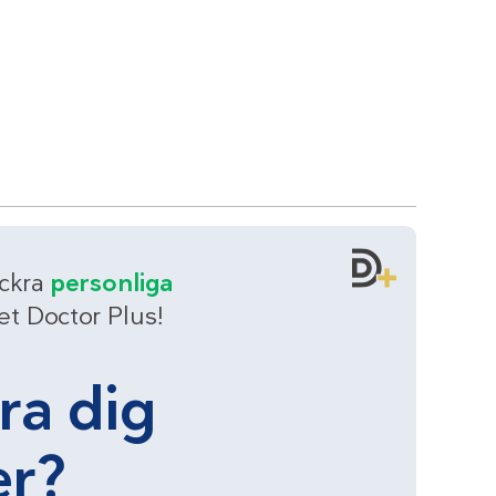
äckra
personliga
t Doctor Plus!
ära dig
er?