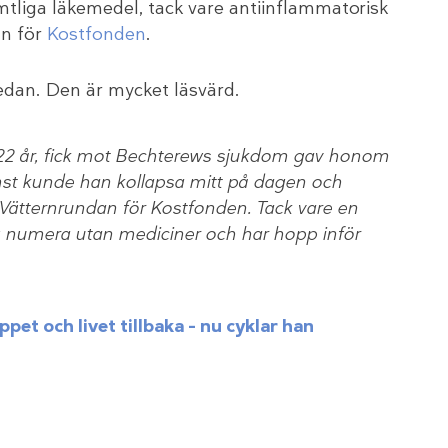
tliga läkemedel, tack vare antiinflammatorisk
an för
Kostfonden
.
nedan. Den är mycket läsvärd.
2 år, fick mot Bechterews sjukdom gav honom
t kunde han kollapsa mitt på dagen och
 Vätternrundan för Kostfonden. Tack vare en
g numera utan mediciner och har hopp inför
et och livet tillbaka – nu cyklar han