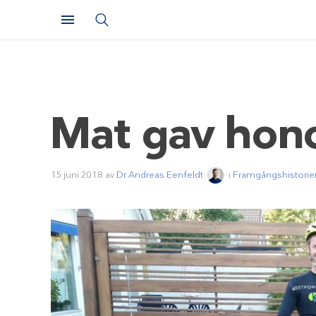
Mat gav hono
15 juni 2018
av
Dr Andreas Eenfeldt
i
Framgångshistorie