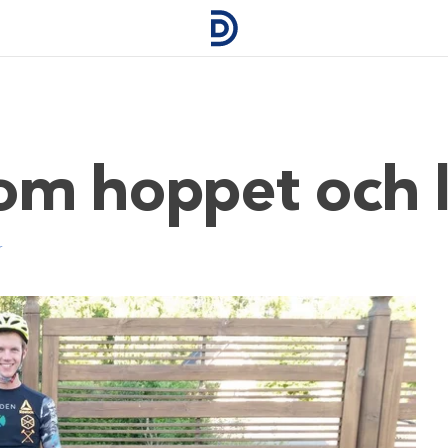
m hoppet och li
r