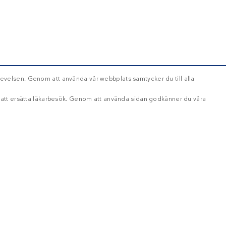
evelsen. Genom att använda vår webbplats samtycker du till alla
d att ersätta läkarbesök. Genom att använda sidan godkänner du våra
OKLASSIFICERADE
ikt nödvändigt
Inriktning
Funktioner
Oklassificerade
oggning och kontohantering. Webbplatsen kan inte användas ordentligt utan strikt nöd
ång
Beskrivning
Håll dig uppdaterad