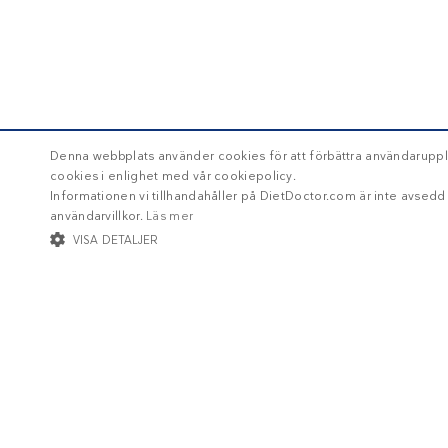
Denna webbplats använder cookies för att förbättra användaruppl
cookies i enlighet med vår cookiepolicy.
Informationen vi tillhandahåller på DietDoctor.com är inte avsed
användarvillkor.
Läs mer
VISA DETALJER
STRIKT NÖDVÄNDIGT
INRIKTNING
FUNKTIONER
Str
Strikt nödvändiga kakor tillåter kärnwebbplatsfunktioner som användarinl
Namn
/ Domän
Utg